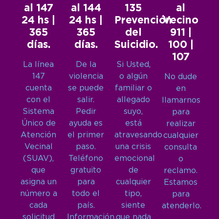
al 147
al 144
135
al
24 hs |
24 hs |
Prevención
Vecino
365
365
del
911 |
días.
días.
Suicidio.
100 |
107
La línea
De la
Si Usted,
147
violencia
o algún
No dude
cuenta
se puede
familiar o
en
con el
salir.
allegado
llamarnos
Sistema
Pedir
suyo,
para
Único de
ayuda es
está
realizar
Atención
el primer
atravesando
cualquier
Vecinal
paso.
una crisis
consulta
(SUAV),
Teléfono
emocional
o
que
gratuito
de
reclamo.
asigna un
para
cualquier
Estamos
número a
todo el
tipo,
para
cada
país.
siente
atenderlo.
solicitud
Información,
que nada