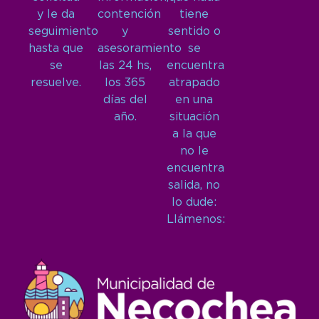
y le da
contención
tiene
seguimiento
y
sentido o
hasta que
asesoramiento
se
se
las 24 hs,
encuentra
resuelve.
los 365
atrapado
días del
en una
año.
situación
a la que
no le
encuentra
salida, no
lo dude:
Llámenos: