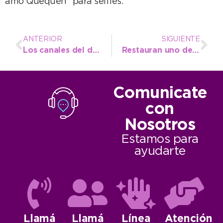
amo Quequén” para selfies.
ANTERIOR
SIGUIENTE
Los canales del distrito funcionan con normalidad tras tareas de mantenimiento del EMSUR
Restauran uno de los sectores de nichos del cementerio de Necochea
Comunicate
con
Nosotros
Estamos para
ayudarte
Llamá
Llamá
Línea
Atención