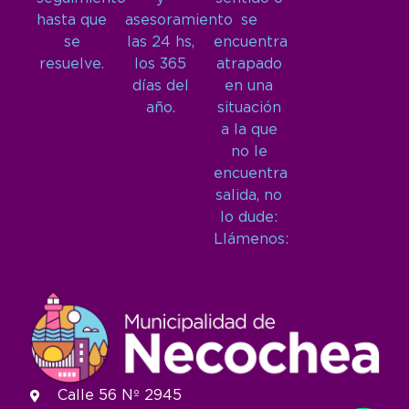
hasta que
asesoramiento
se
se
las 24 hs,
encuentra
resuelve.
los 365
atrapado
días del
en una
año.
situación
a la que
no le
encuentra
salida, no
lo dude:
Llámenos:
Calle 56 Nº 2945