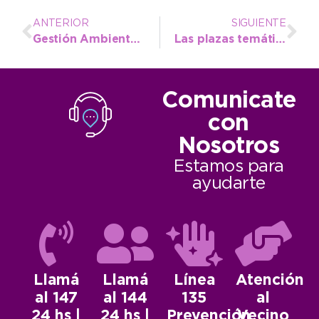
ANTERIOR
SIGUIENTE
Gestión Ambiental inspecciona talleres mecánicos y lavaderos
Las plazas temáticas con sus atracciones, un rasgo distintivo de los festejos por el aniversario local
Comunicate
con
Nosotros
Estamos para
ayudarte
Llamá
Llamá
Línea
Atención
al 147
al 144
135
al
24 hs |
24 hs |
Prevención
Vecino