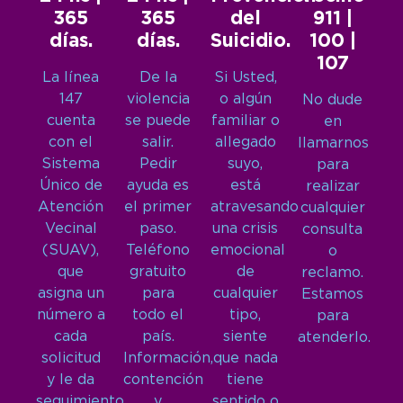
365
365
del
911 |
días.
días.
Suicidio.
100 |
107
La línea
De la
Si Usted,
147
violencia
o algún
No dude
cuenta
se puede
familiar o
en
con el
salir.
allegado
llamarnos
Sistema
Pedir
suyo,
para
Único de
ayuda es
está
realizar
Atención
el primer
atravesando
cualquier
Vecinal
paso.
una crisis
consulta
(SUAV),
Teléfono
emocional
o
que
gratuito
de
reclamo.
asigna un
para
cualquier
Estamos
número a
todo el
tipo,
para
cada
país.
siente
atenderlo.
solicitud
Información,
que nada
y le da
contención
tiene
seguimiento
y
sentido o