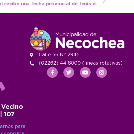
El Polideportivo Municipal recibe una fecha provincial de tenis de mesa
Calle 56 Nº 2945
(02262) 44 8000 (lineas rotativas)
 Vecino
 | 107
arnos para
er consulta