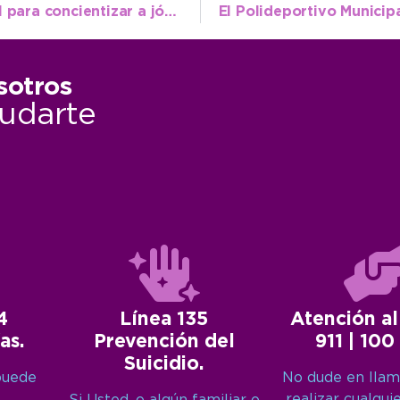
Culminó el taller de Medio Ambiente y ESI para concientizar a jóvenes en el cuidado de playas y salud integral
sotros
udarte
4
Línea 135
Atención al
as.
Prevención del
911 | 100
Suicidio.
puede
No dude en llam
realizar cualqui