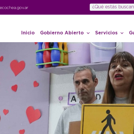
ecochea.gov.ar
Inicio
Gobierno Abierto
Servicios
G