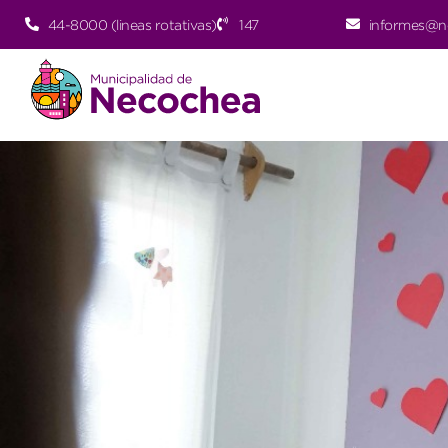
44-8000 (lineas rotativas)
147
informes@n