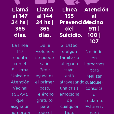
Llamá
Llamá
Línea
Atención
al 147
al 144
135
al
24 hs |
24 hs |
Prevención
Vecino
365
365
del
911 |
días.
días.
Suicidio.
100 |
107
La línea
De la
Si Usted,
147
violencia
o algún
No dude
cuenta
se puede
familiar o
en
con el
salir.
allegado
llamarnos
Sistema
Pedir
suyo,
para
Único de
ayuda es
está
realizar
Atención
el primer
atravesando
cualquier
Vecinal
paso.
una crisis
consulta
(SUAV),
Teléfono
emocional
o
que
gratuito
de
reclamo.
asigna un
para
cualquier
Estamos
número a
todo el
tipo,
para