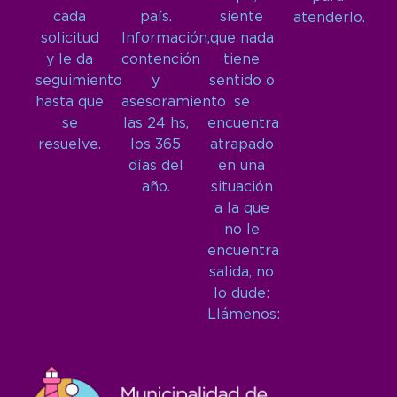
cada
país.
siente
atenderlo.
solicitud
Información,
que nada
y le da
contención
tiene
seguimiento
y
sentido o
hasta que
asesoramiento
se
se
las 24 hs,
encuentra
resuelve.
los 365
atrapado
días del
en una
año.
situación
a la que
no le
encuentra
salida, no
lo dude:
Llámenos: