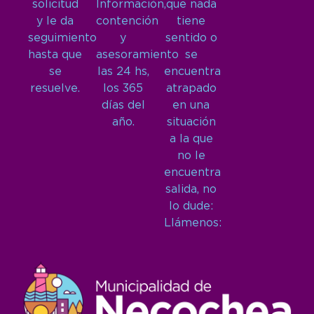
solicitud
Información,
que nada
y le da
contención
tiene
seguimiento
y
sentido o
hasta que
asesoramiento
se
se
las 24 hs,
encuentra
resuelve.
los 365
atrapado
días del
en una
año.
situación
a la que
no le
encuentra
salida, no
lo dude:
Llámenos: