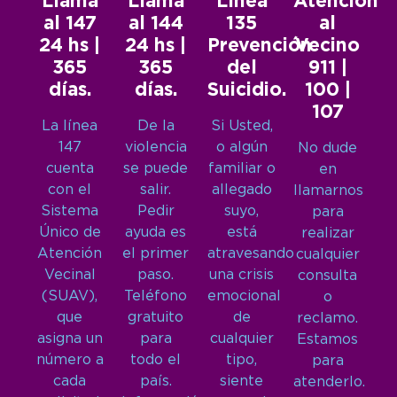
Llamá
Llamá
Línea
Atención
al 147
al 144
135
al
24 hs |
24 hs |
Prevención
Vecino
365
365
del
911 |
días.
días.
Suicidio.
100 |
107
La línea
De la
Si Usted,
147
violencia
o algún
No dude
cuenta
se puede
familiar o
en
con el
salir.
allegado
llamarnos
Sistema
Pedir
suyo,
para
Único de
ayuda es
está
realizar
Atención
el primer
atravesando
cualquier
Vecinal
paso.
una crisis
consulta
(SUAV),
Teléfono
emocional
o
que
gratuito
de
reclamo.
asigna un
para
cualquier
Estamos
número a
todo el
tipo,
para
cada
país.
siente
atenderlo.