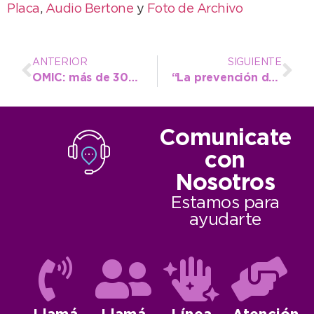
Placa
,
Audio Bertone
y
Foto de Archivo
ANTERIOR
SIGUIENTE
OMIC: más de 300 consultas y 47 denuncias formales en agosto
“La prevención del suicidio es un compromiso de toda la población”
Comunicate
con
Nosotros
Estamos para
ayudarte