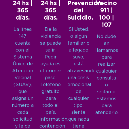
24 hs |
24 hs |
Prevención
Vecino
365
365
del
911 |
días.
días.
Suicidio.
100 |
107
La línea
De la
Si Usted,
147
violencia
o algún
No dude
cuenta
se puede
familiar o
en
con el
salir.
allegado
llamarnos
Sistema
Pedir
suyo,
para
Único de
ayuda es
está
realizar
Atención
el primer
atravesando
cualquier
Vecinal
paso.
una crisis
consulta
(SUAV),
Teléfono
emocional
o
que
gratuito
de
reclamo.
asigna un
para
cualquier
Estamos
número a
todo el
tipo,
para
cada
país.
siente
atenderlo.
solicitud
Información,
que nada
y le da
contención
tiene