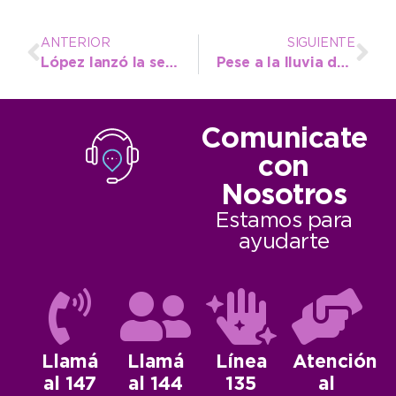
ANTERIOR
SIGUIENTE
López lanzó la segunda edición del Campamento Nacional de Entrenamiento de Atletismo
Pese a la lluvia del domingo, el aire no cambia y sigue el calor
Comunicate
con
Nosotros
Estamos para
ayudarte
Llamá
Llamá
Línea
Atención
al 147
al 144
135
al