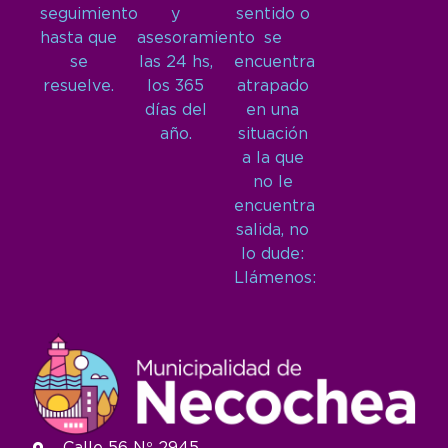
seguimiento
y
sentido o
hasta que
asesoramiento
se
se
las 24 hs,
encuentra
resuelve.
los 365
atrapado
días del
en una
año.
situación
a la que
no le
encuentra
salida, no
lo dude:
Llámenos: