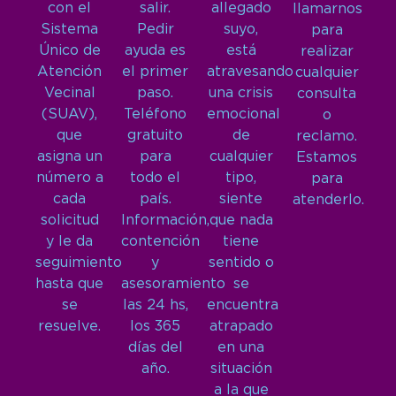
con el
salir.
allegado
llamarnos
Sistema
Pedir
suyo,
para
Único de
ayuda es
está
realizar
Atención
el primer
atravesando
cualquier
Vecinal
paso.
una crisis
consulta
(SUAV),
Teléfono
emocional
o
que
gratuito
de
reclamo.
asigna un
para
cualquier
Estamos
número a
todo el
tipo,
para
cada
país.
siente
atenderlo.
solicitud
Información,
que nada
y le da
contención
tiene
seguimiento
y
sentido o
hasta que
asesoramiento
se
se
las 24 hs,
encuentra
resuelve.
los 365
atrapado
días del
en una
año.
situación
a la que