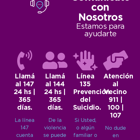
con
Nosotros
Estamos para
ayudarte
Llamá
Llamá
Línea
Atención
al 147
al 144
135
al
24 hs |
24 hs |
Prevención
Vecino
365
365
del
911 |
días.
días.
Suicidio.
100 |
107
La línea
De la
Si Usted,
147
violencia
o algún
No dude
cuenta
se puede
familiar o
en