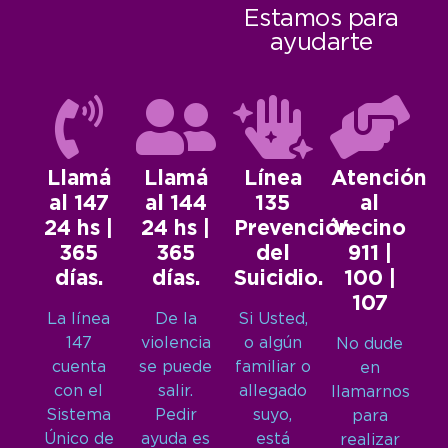
Estamos para
ayudarte
Llamá
Llamá
Línea
Atención
al 147
al 144
135
al
24 hs |
24 hs |
Prevención
Vecino
365
365
del
911 |
días.
días.
Suicidio.
100 |
107
La línea
De la
Si Usted,
147
violencia
o algún
No dude
cuenta
se puede
familiar o
en
con el
salir.
allegado
llamarnos
Sistema
Pedir
suyo,
para
Único de
ayuda es
está
realizar