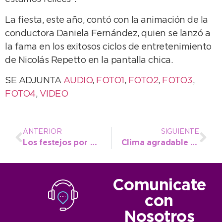
La fiesta, este año, contó con la animación de la
conductora Daniela Fernández, quien se lanzó a
la fama en los exitosos ciclos de entretenimiento
de Nicolás Repetto en la pantalla chica.
SE ADJUNTA
AUDIO
,
FOTO1
,
FOTO2
,
FOTO3
,
FOTO4
,
VIDEO
ANTERIOR
SIGUIENTE
Los festejos por el cumpleaños de Quequén ya tienen el visto bueno de los vecinos
Clima agradable para este lunes
Comunicate
con
Nosotros