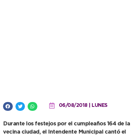
López: “Estamos demostrando
hace rato que Quequén dejó de
ser el patio de atrás”
06/08/2018 | LUNES
Durante los festejos por el cumpleaños 164 de la
vecina ciudad, el Intendente Municipal cantó el