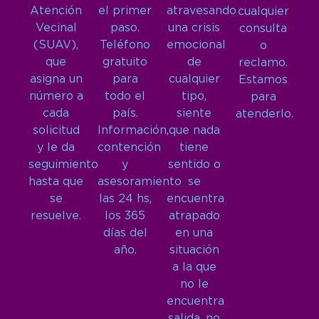
Atención
el primer
atravesando
cualquier
Vecinal
paso.
una crisis
consulta
(SUAV),
Teléfono
emocional
o
que
gratuito
de
reclamo.
asigna un
para
cualquier
Estamos
número a
todo el
tipo,
para
cada
país.
siente
atenderlo.
solicitud
Información,
que nada
y le da
contención
tiene
seguimiento
y
sentido o
hasta que
asesoramiento
se
se
las 24 hs,
encuentra
resuelve.
los 365
atrapado
días del
en una
año.
situación
a la que
no le
encuentra
salida, no