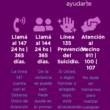
ayudarte
Llamá
Llamá
Línea
Atención
al 147
al 144
135
al
24 hs |
24 hs |
Prevención
Vecino
365
365
del
911 |
días.
días.
Suicidio.
100 |
107
La línea
De la
Si Usted,
147
violencia
o algún
No dude
cuenta
se puede
familiar o
en
con el
salir.
allegado
llamarnos
Sistema
Pedir
suyo,
para
Único de
ayuda es
está
realizar
Atención
el primer
atravesando
cualquier