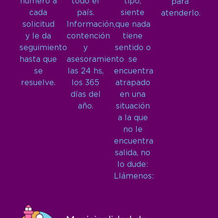
número a
todo el
tipo,
para
cada
país.
siente
atenderlo.
solicitud
Información,
que nada
y le da
contención
tiene
seguimiento
y
sentido o
hasta que
asesoramiento
se
se
las 24 hs,
encuentra
resuelve.
los 365
atrapado
días del
en una
año.
situación
a la que
no le
encuentra
salida, no
lo dude:
Llámenos: