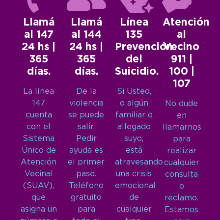
Llamá
Llamá
Línea
Atención
al 147
al 144
135
al
24 hs |
24 hs |
Prevención
Vecino
365
365
del
911 |
días.
días.
Suicidio.
100 |
107
La línea
De la
Si Usted,
147
violencia
o algún
No dude
cuenta
se puede
familiar o
en
con el
salir.
allegado
llamarnos
Sistema
Pedir
suyo,
para
Único de
ayuda es
está
realizar
Atención
el primer
atravesando
cualquier
Vecinal
paso.
una crisis
consulta
(SUAV),
Teléfono
emocional
o
que
gratuito
de
reclamo.
asigna un
para
cualquier
Estamos