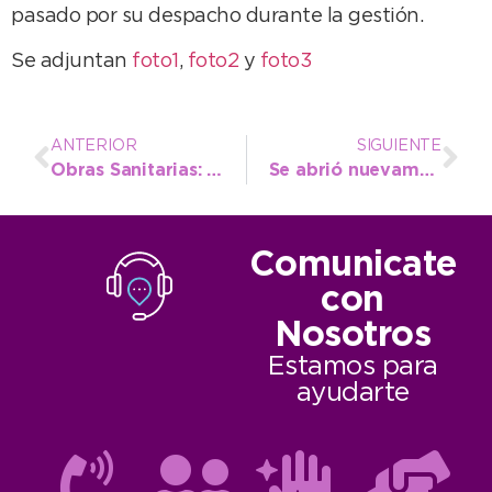
pasado por su despacho durante la gestión.
Se adjuntan
foto1
,
foto2
y
foto3
ANTERIOR
SIGUIENTE
Obras Sanitarias: red de cloacas y arreglo de pérdidas
Se abrió nuevamente al tránsito el Puente Taraborelli
Comunicate
con
Nosotros
Estamos para
ayudarte