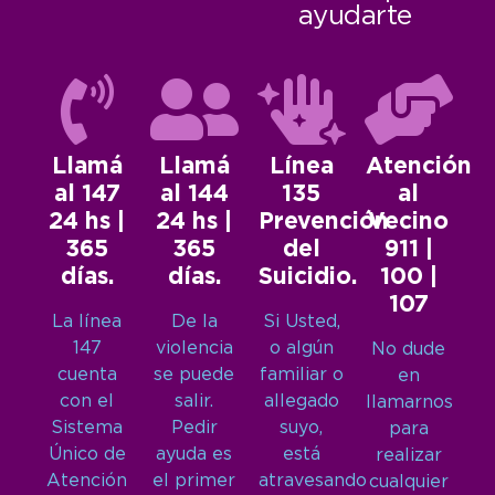
ayudarte
Llamá
Llamá
Línea
Atención
al 147
al 144
135
al
24 hs |
24 hs |
Prevención
Vecino
365
365
del
911 |
días.
días.
Suicidio.
100 |
107
La línea
De la
Si Usted,
147
violencia
o algún
No dude
cuenta
se puede
familiar o
en
con el
salir.
allegado
llamarnos
Sistema
Pedir
suyo,
para
Único de
ayuda es
está
realizar
Atención
el primer
atravesando
cualquier