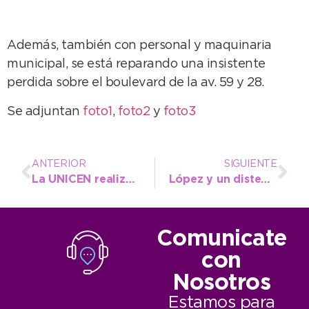
Además, también con personal y maquinaria
municipal, se está reparando una insistente
perdida sobre el boulevard de la av. 59 y 28.
Se adjuntan
foto1
,
foto2
y
foto3
ANTERIOR
SIGUIENTE
La UNICEN realiza encuesta on line sobre el servicio del transporte público
López y un distendido encuentro en su despacho con alumnos de la Escuela Nº 49
Comunicate
con
Nosotros
Estamos para