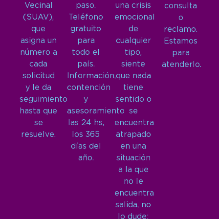
Vecinal
paso.
una crisis
consulta
(SUAV),
Teléfono
emocional
o
que
gratuito
de
reclamo.
asigna un
para
cualquier
Estamos
número a
todo el
tipo,
para
cada
país.
siente
atenderlo.
solicitud
Información,
que nada
y le da
contención
tiene
seguimiento
y
sentido o
hasta que
asesoramiento
se
se
las 24 hs,
encuentra
resuelve.
los 365
atrapado
días del
en una
año.
situación
a la que
no le
encuentra
salida, no
lo dude: