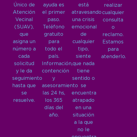
Único de
ayuda es
está
realizar
Atención
el primer
atravesando
cualquier
Vecinal
paso.
una crisis
consulta
(SUAV),
Teléfono
emocional
o
que
gratuito
de
reclamo.
asigna un
para
cualquier
Estamos
número a
todo el
tipo,
para
cada
país.
siente
atenderlo.
solicitud
Información,
que nada
y le da
contención
tiene
seguimiento
y
sentido o
hasta que
asesoramiento
se
se
las 24 hs,
encuentra
resuelve.
los 365
atrapado
días del
en una
año.
situación
a la que
no le