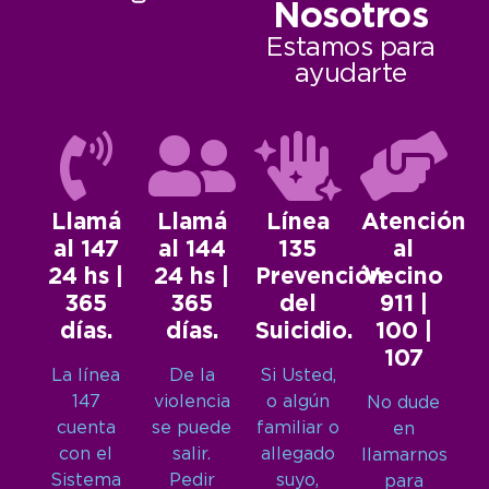
Nosotros
Estamos para
ayudarte
Llamá
Llamá
Línea
Atención
al 147
al 144
135
al
24 hs |
24 hs |
Prevención
Vecino
365
365
del
911 |
días.
días.
Suicidio.
100 |
107
La línea
De la
Si Usted,
147
violencia
o algún
No dude
cuenta
se puede
familiar o
en
con el
salir.
allegado
llamarnos
Sistema
Pedir
suyo,
para