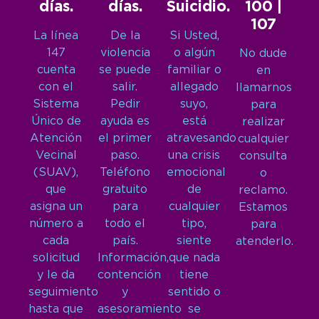
días.
días.
Suicidio.
100 |
107
La línea
De la
Si Usted,
147
violencia
o algún
No dude
cuenta
se puede
familiar o
en
con el
salir.
allegado
llamarnos
Sistema
Pedir
suyo,
para
Único de
ayuda es
está
realizar
Atención
el primer
atravesando
cualquier
Vecinal
paso.
una crisis
consulta
(SUAV),
Teléfono
emocional
o
que
gratuito
de
reclamo.
asigna un
para
cualquier
Estamos
número a
todo el
tipo,
para
cada
país.
siente
atenderlo.
solicitud
Información,
que nada
y le da
contención
tiene
seguimiento
y
sentido o
hasta que
asesoramiento
se