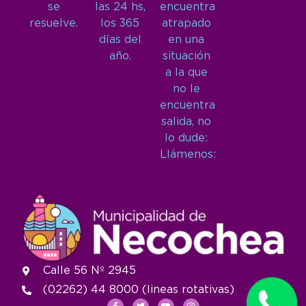
se
las 24 hs,
encuentra
resuelve.
los 365
atrapado
días del
en una
año.
situación
a la que
no le
encuentra
salida, no
lo dude:
Llámenos:
Calle 56 Nº 2945
(02262) 44 8000 (lineas rotativas)