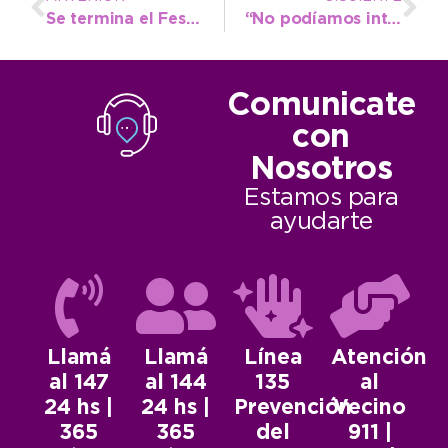
Se termina el Festival, vení a la plaza a disfrutar el domingo en familia
“No podíamos interrumpir este festival, que es uno de los más antiguos de la Argentina”, señaló el Intendente
Comunicate
con
Nosotros
Estamos para
ayudarte
Llamá
Llamá
Línea
Atención
al 147
al 144
135
al
24 hs |
24 hs |
Prevención
Vecino
365
365
del
911 |