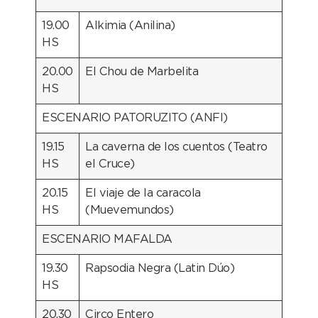
19.00
Alkimia (Anilina)
HS
20.00
El Chou de Marbelita
HS
ESCENARIO PATORUZITO (ANFI)
19.15
La caverna de los cuentos (Teatro
HS
el Cruce)
20.15
El viaje de la caracola
HS
(Muevemundos)
ESCENARIO MAFALDA
19.30
Rapsodia Negra (Latin Dúo)
HS
20.30
Circo Entero