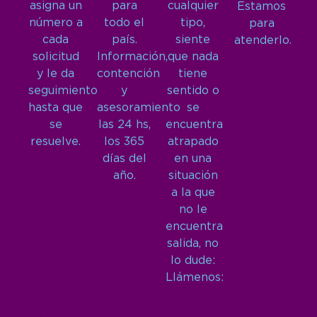
asigna un
para
cualquier
Estamos
número a
todo el
tipo,
para
cada
país.
siente
atenderlo.
solicitud
Información,
que nada
y le da
contención
tiene
seguimiento
y
sentido o
hasta que
asesoramiento
se
se
las 24 hs,
encuentra
resuelve.
los 365
atrapado
días del
en una
año.
situación
a la que
no le
encuentra
salida, no
lo dude:
Llámenos: