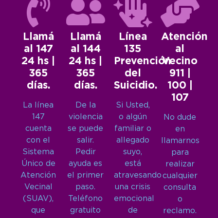
Llamá
Llamá
Línea
Atención
al 147
al 144
135
al
24 hs |
24 hs |
Prevención
Vecino
365
365
del
911 |
días.
días.
Suicidio.
100 |
107
La línea
De la
Si Usted,
147
violencia
o algún
No dude
cuenta
se puede
familiar o
en
con el
salir.
allegado
llamarnos
Sistema
Pedir
suyo,
para
Único de
ayuda es
está
realizar
Atención
el primer
atravesando
cualquier
Vecinal
paso.
una crisis
consulta
(SUAV),
Teléfono
emocional
o
que
gratuito
de
reclamo.