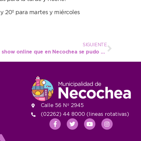
y 20º para martes y miércoles
SIGUIENTE
Richard Laffite brindó un show online que en Necochea se pudo ver de forma gratuita
Calle 56 Nº 2945
(02262) 44 8000 (lineas rotativas)