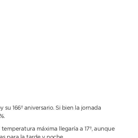
nuncio de lluvias
u 166º aniversario. Si bien la jornada
%.
a temperatura máxima llegaría a 17º, aunque
as para la tarde y noche.