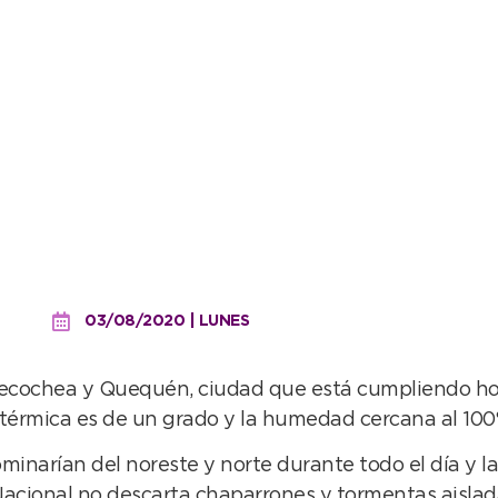
a mañana, soleado y con a
03/08/2020 | LUNES
cochea y Quequén, ciudad que está cumpliendo hoy s
 térmica es de un grado y la humedad cercana al 100
minarían del noreste y norte durante todo el día y l
 Nacional no descarta chaparrones y tormentas aislad