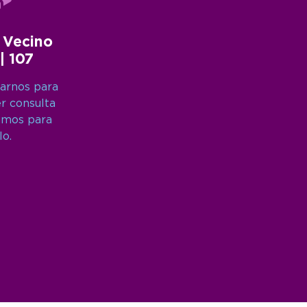
 Vecino
 | 107
arnos para
er consulta
amos para
lo.