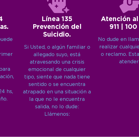
4
Línea 135
Atención al
as.
Prevención del
911 | 100
Suicidio.
puede
No dude en llam
realizar cualqui
Si Usted, o algún familiar o
primer
o reclamo. Est
allegado suyo, está
atender
atravesando una crisis
 para
emocional de cualquier
ación,
tipo, siente que nada tiene
sentido o se encuentra
24 hs,
atrapado en una situación a
año.
la que no le encuentra
salida, no lo dude:
Llámenos: