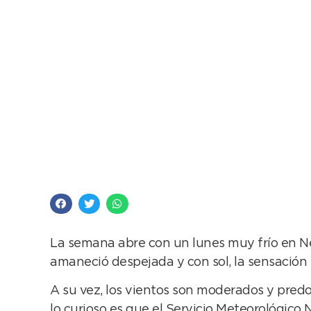
Lunes muy frío por l
La semana abre con un lunes muy frío en Ne
amaneció despejada y con sol, la sensación
A su vez, los vientos son moderados y predo
lo curioso es que el Servicio Meteorológico