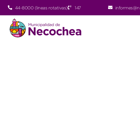
44-8000 (lineas rotativas)
147
informes@n