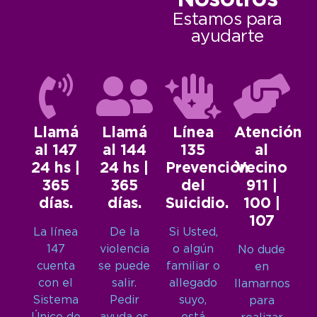
Estamos para
ayudarte
Llamá
Llamá
Línea
Atención
al 147
al 144
135
al
24 hs |
24 hs |
Prevención
Vecino
365
365
del
911 |
días.
días.
Suicidio.
100 |
107
La línea
De la
Si Usted,
147
violencia
o algún
No dude
cuenta
se puede
familiar o
en
con el
salir.
allegado
llamarnos
Sistema
Pedir
suyo,
para