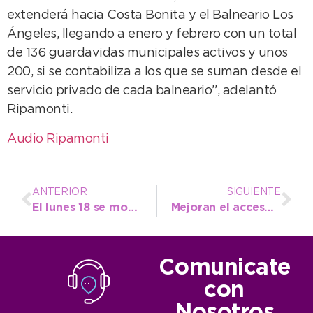
extenderá hacia Costa Bonita y el Balneario Los
Ángeles, llegando a enero y febrero con un total
de 136 guardavidas municipales activos y unos
200, si se contabiliza a los que se suman desde el
servicio privado de cada balneario”, adelantó
Ripamonti.
Audio Ripamonti
ANTERIOR
SIGUIENTE
El lunes 18 se modificarán los recorridos de las líneas 502 y 510 en la Villa Balnearia
Mejoran el acceso a la Playa Municipal de Camiones para optimizar la transitabilidad
Comunicate
con
Nosotros