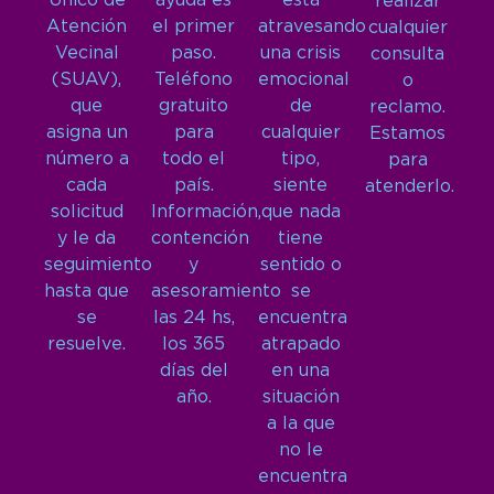
Único de
ayuda es
está
realizar
Atención
el primer
atravesando
cualquier
Vecinal
paso.
una crisis
consulta
(SUAV),
Teléfono
emocional
o
que
gratuito
de
reclamo.
asigna un
para
cualquier
Estamos
número a
todo el
tipo,
para
cada
país.
siente
atenderlo.
solicitud
Información,
que nada
y le da
contención
tiene
seguimiento
y
sentido o
hasta que
asesoramiento
se
se
las 24 hs,
encuentra
resuelve.
los 365
atrapado
días del
en una
año.
situación
a la que
no le
encuentra