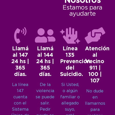
Nosotros
Estamos para
ayudarte
Llamá
Llamá
Línea
Atención
al 147
al 144
135
al
24 hs |
24 hs |
Prevención
Vecino
365
365
del
911 |
días.
días.
Suicidio.
100 |
107
La línea
De la
Si Usted,
147
violencia
o algún
No dude
cuenta
se puede
familiar o
en
con el
salir.
allegado
llamarnos
Sistema
Pedir
suyo,
para