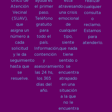
Único de
ayuda es
está
realizar
Atención
el primer
atravesando
cualquier
Vecinal
paso.
una crisis
consulta
(SUAV),
Teléfono
emocional
o
que
gratuito
de
reclamo.
asigna un
para
cualquier
Estamos
número a
todo el
tipo,
para
cada
país.
siente
atenderlo.
solicitud
Información,
que nada
y le da
contención
tiene
seguimiento
y
sentido o
hasta que
asesoramiento
se
se
las 24 hs,
encuentra
resuelve.
los 365
atrapado
días del
en una
año.
situación
a la que
no le
encuentra