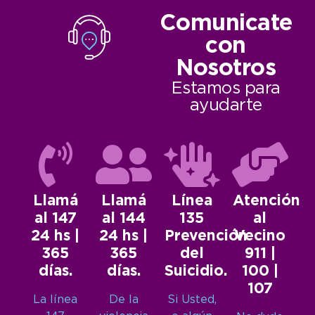
Comunicate
con
Nosotros
Estamos para
ayudarte
Llamá
Llamá
Línea
Atención
al 147
al 144
135
al
24 hs |
24 hs |
Prevención
Vecino
365
365
del
911 |
días.
días.
Suicidio.
100 |
107
La línea
De la
Si Usted,