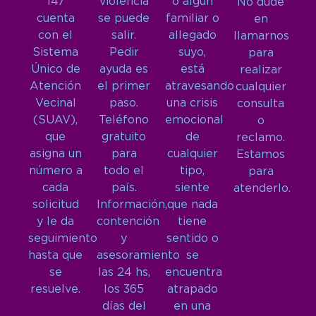
147
violencia
o algún
No dude
cuenta
se puede
familiar o
en
con el
salir.
allegado
llamarnos
Sistema
Pedir
suyo,
para
Único de
ayuda es
está
realizar
Atención
el primer
atravesando
cualquier
Vecinal
paso.
una crisis
consulta
(SUAV),
Teléfono
emocional
o
que
gratuito
de
reclamo.
asigna un
para
cualquier
Estamos
número a
todo el
tipo,
para
cada
país.
siente
atenderlo.
solicitud
Información,
que nada
y le da
contención
tiene
seguimiento
y
sentido o
hasta que
asesoramiento
se
se
las 24 hs,
encuentra
resuelve.
los 365
atrapado
días del
en una