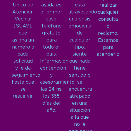
Único de
ayuda es
está
realizar
Atención
el primer
atravesando
cualquier
Vecinal
paso.
una crisis
consulta
(SUAV),
Teléfono
emocional
o
que
gratuito
de
reclamo.
asigna un
para
cualquier
Estamos
número a
todo el
tipo,
para
cada
país.
siente
atenderlo.
solicitud
Información,
que nada
y le da
contención
tiene
seguimiento
y
sentido o
hasta que
asesoramiento
se
se
las 24 hs,
encuentra
resuelve.
los 365
atrapado
días del
en una
año.
situación
a la que
no le