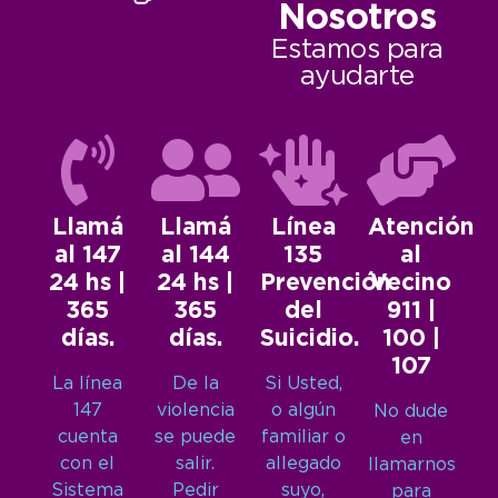
Nosotros
Estamos para
ayudarte
Llamá
Llamá
Línea
Atención
al 147
al 144
135
al
24 hs |
24 hs |
Prevención
Vecino
365
365
del
911 |
días.
días.
Suicidio.
100 |
107
La línea
De la
Si Usted,
147
violencia
o algún
No dude
cuenta
se puede
familiar o
en
con el
salir.
allegado
llamarnos
Sistema
Pedir
suyo,
para