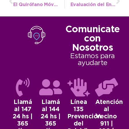
El Quirófano Móvil superó el centenar de castraciones la semana pasada
Evaluación del Ente Vial tras los primeros meses de trabajo en conjunto con el municipio
Comunicate
con
Nosotros
Estamos para
ayudarte
Llamá
Llamá
Línea
Atención
al 147
al 144
135
al
24 hs |
24 hs |
Prevención
Vecino
365
365
del
911 |