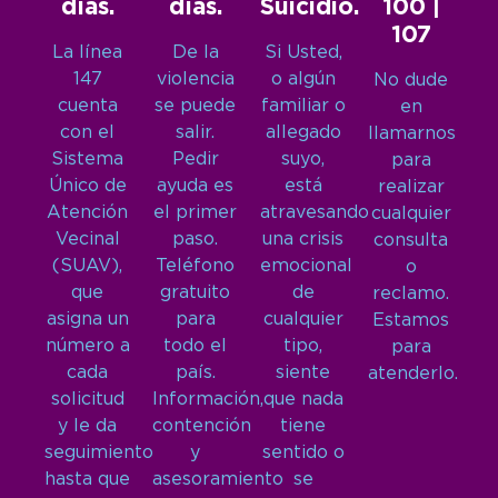
días.
días.
Suicidio.
100 |
107
La línea
De la
Si Usted,
147
violencia
o algún
No dude
cuenta
se puede
familiar o
en
con el
salir.
allegado
llamarnos
Sistema
Pedir
suyo,
para
Único de
ayuda es
está
realizar
Atención
el primer
atravesando
cualquier
Vecinal
paso.
una crisis
consulta
(SUAV),
Teléfono
emocional
o
que
gratuito
de
reclamo.
asigna un
para
cualquier
Estamos
número a
todo el
tipo,
para
cada
país.
siente
atenderlo.
solicitud
Información,
que nada
y le da
contención
tiene
seguimiento
y
sentido o
hasta que
asesoramiento
se