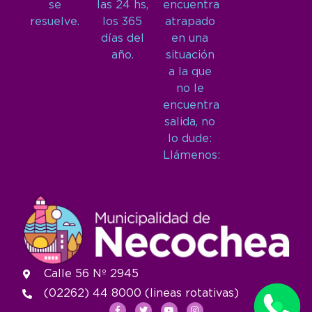
se
las 24 hs,
encuentra
resuelve.
los 365
atrapado
días del
en una
año.
situación
a la que
no le
encuentra
salida, no
lo dude:
Llámenos:
Calle 56 Nº 2945
(02262) 44 8000 (lineas rotativas)