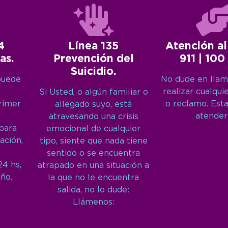
4
Línea 135
Atención al
as.
Prevención del
911 | 100
Suicidio.
puede
No dude en llam
realizar cualqui
Si Usted, o algún familiar o
primer
o reclamo. Est
allegado suyo, está
atender
atravesando una crisis
 para
emocional de cualquier
ación,
tipo, siente que nada tiene
sentido o se encuentra
24 hs,
atrapado en una situación a
año.
la que no le encuentra
salida, no lo dude:
Llámenos: