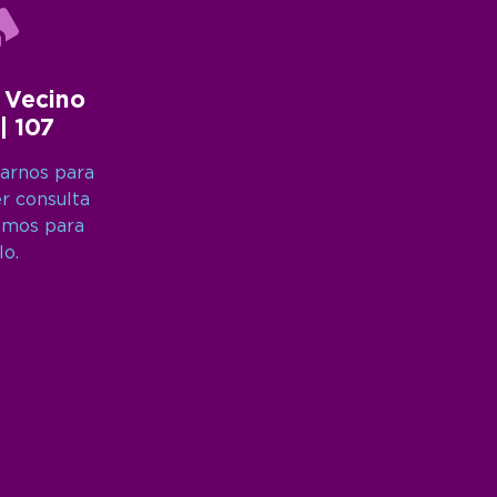
 Vecino
 | 107
arnos para
er consulta
amos para
lo.