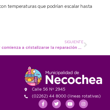
 con temperaturas que podrían escalar hasta
SIGUIENTE
Ya se colocan las juntas y comienza a cristalizarse la reparación del caño subfluvial
Calle 56 Nº 2945
(02262) 44 8000 (lineas rotativas)