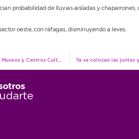
cian probabilidad de lluvias aisladas y chaparrones,
sector oeste, con ráfagas, disminuyendo a leves.
Se presentó oficialmente la “Noche de los Museos y Centros Culturales”
sotros
udarte