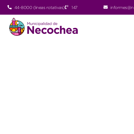
44-8000 (lineas rotativas)
147
informes@n