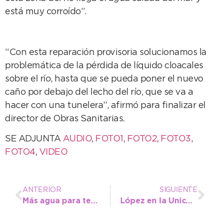
está muy corroído”.
“Con esta reparación provisoria solucionamos la
problemática de la pérdida de líquido cloacales
sobre el río, hasta que se pueda poner el nuevo
caño por debajo del lecho del río, que se va a
hacer con una tunelera”, afirmó para finalizar el
director de Obras Sanitarias.
SE ADJUNTA
AUDIO
,
FOTO1
,
FOTO2
,
FOTO3
,
FOTO4
,
VIDEO
ANTERIOR
SIGUIENTE
Más agua para terminar la semana
López en la Unicen: “Esto nos permite poder potenciarnos”