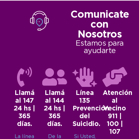
Comunicate
con
Nosotros
Estamos para
ayudarte
Llamá
Llamá
Línea
Atención
al 147
al 144
135
al
24 hs |
24 hs |
Prevención
Vecino
365
365
del
911 |
días.
días.
Suicidio.
100 |
107
La línea
De la
Si Usted,