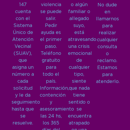
147
violencia
o algún
No dude
cuenta
se puede
familiar o
en
con el
salir.
allegado
llamarnos
Sistema
Pedir
suyo,
para
Único de
ayuda es
está
realizar
Atención
el primer
atravesando
cualquier
Vecinal
paso.
una crisis
consulta
(SUAV),
Teléfono
emocional
o
que
gratuito
de
reclamo.
asigna un
para
cualquier
Estamos
número a
todo el
tipo,
para
cada
país.
siente
atenderlo.
solicitud
Información,
que nada
y le da
contención
tiene
seguimiento
y
sentido o
hasta que
asesoramiento
se
se
las 24 hs,
encuentra
resuelve.
los 365
atrapado