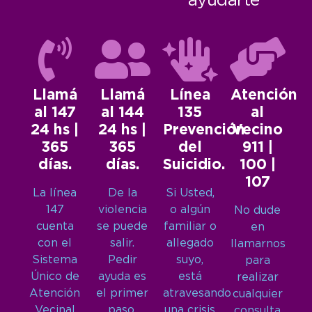
ayudarte
Llamá
Llamá
Línea
Atención
al 147
al 144
135
al
24 hs |
24 hs |
Prevención
Vecino
365
365
del
911 |
días.
días.
Suicidio.
100 |
107
La línea
De la
Si Usted,
147
violencia
o algún
No dude
cuenta
se puede
familiar o
en
con el
salir.
allegado
llamarnos
Sistema
Pedir
suyo,
para
Único de
ayuda es
está
realizar
Atención
el primer
atravesando
cualquier
Vecinal
paso.
una crisis
consulta