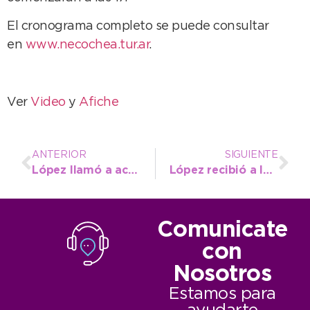
El cronograma completo se puede consultar
en
www.necochea.tur.ar
.
Ver
Video
y
Afiche
ANTERIOR
SIGUIENTE
López llamó a acompañar el trabajo del Servicio de Asistencia al Suicida
López recibió a la nueva Comisión de Patrimonio Necochea
Comunicate
con
Nosotros
Estamos para