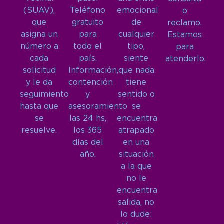
(SUAV),
Teléfono
emocional
o
que
gratuito
de
reclamo.
asigna un
para
cualquier
Estamos
número a
todo el
tipo,
para
cada
país.
siente
atenderlo.
solicitud
Información,
que nada
y le da
contención
tiene
seguimiento
y
sentido o
hasta que
asesoramiento
se
se
las 24 hs,
encuentra
resuelve.
los 365
atrapado
días del
en una
año.
situación
a la que
no le
encuentra
salida, no
lo dude: