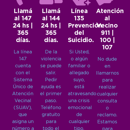
Llamá
Llamá
Línea
Atención
al 147
al 144
135
al
24 hs |
24 hs |
Prevención
Vecino
365
365
del
911 |
días.
días.
Suicidio.
100 |
107
La línea
De la
Si Usted,
147
violencia
o algún
No dude
cuenta
se puede
familiar o
en
con el
salir.
allegado
llamarnos
Sistema
Pedir
suyo,
para
Único de
ayuda es
está
realizar
Atención
el primer
atravesando
cualquier
Vecinal
paso.
una crisis
consulta
(SUAV),
Teléfono
emocional
o
que
gratuito
de
reclamo.
asigna un
para
cualquier
Estamos
número a
todo el
tipo,
para