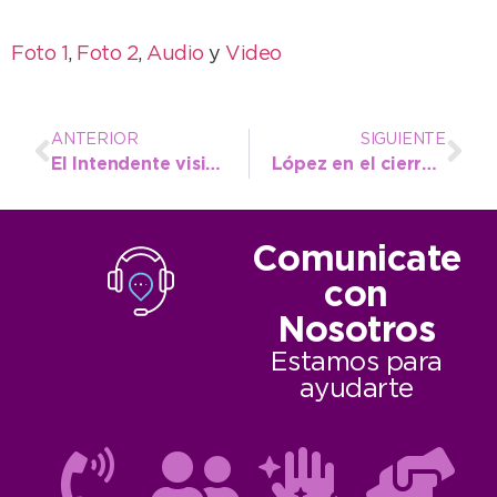
Foto 1
,
Foto 2
,
Audio
y
Video
ANTERIOR
SIGUIENTE
El Intendente visitó a los expositores que protagonizan NecoEmprende
López en el cierre de NecoEmprende: «Es un orgullo tener este tipo de exposiciones en Necochea»
Comunicate
con
Nosotros
Estamos para
ayudarte