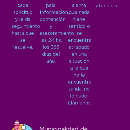
cada
país.
siente
atenderlo.
solicitud
Información,
que nada
y le da
contención
tiene
seguimiento
y
sentido o
hasta que
asesoramiento
se
se
las 24 hs,
encuentra
resuelve.
los 365
atrapado
días del
en una
año.
situación
a la que
no le
encuentra
salida, no
lo dude:
Llámenos: