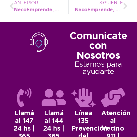
ANTERIOR
SIGUIENTE
NecoEmprende, día dos: los vecinos disfrutaron el paseo
NecoEmprende, día tres: una multitud recorrió la muestra
Comunicate
con
Nosotros
Estamos para
ayudarte
Llamá
Llamá
Línea
Atención
al 147
al 144
135
al
24 hs |
24 hs |
Prevención
Vecino
365
365
del
911 |