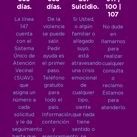
días.
días.
Suicidio.
100 |
107
La línea
De la
Si Usted,
147
violencia
o algún
No dude
cuenta
se puede
familiar o
en
con el
salir.
allegado
llamarnos
Sistema
Pedir
suyo,
para
Único de
ayuda es
está
realizar
Atención
el primer
atravesando
cualquier
Vecinal
paso.
una crisis
consulta
(SUAV),
Teléfono
emocional
o
que
gratuito
de
reclamo.
asigna un
para
cualquier
Estamos
número a
todo el
tipo,
para
cada
país.
siente
atenderlo.
solicitud
Información,
que nada
y le da
contención
tiene
seguimiento
y
sentido o
hasta que
asesoramiento
se