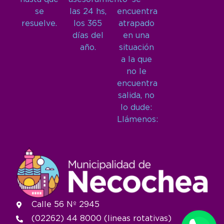
se
las 24 hs,
encuentra
resuelve.
los 365
atrapado
días del
en una
año.
situación
a la que
no le
encuentra
salida, no
lo dude:
Llámenos:
Calle 56 Nº 2945
(02262) 44 8000 (lineas rotativas)