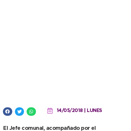
López en el cierre de
NecoEmprende: «Es un orgullo
tener este tipo de exposiciones
en Necochea»
14/05/2018 | LUNES
El Jefe comunal, acompañado por el