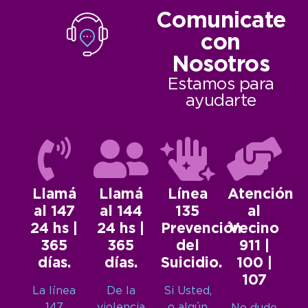
Comunicate
con
Nosotros
Estamos para
ayudarte
Llamá
Llamá
Línea
Atención
al 147
al 144
135
al
24 hs |
24 hs |
Prevención
Vecino
365
365
del
911 |
días.
días.
Suicidio.
100 |
107
La línea
De la
Si Usted,
147
violencia
o algún