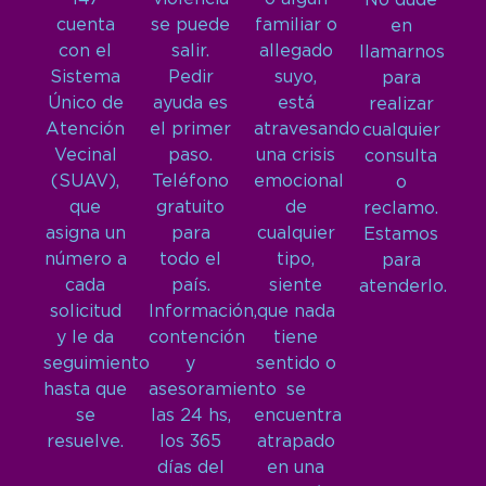
No dude
cuenta
se puede
familiar o
en
con el
salir.
allegado
llamarnos
Sistema
Pedir
suyo,
para
Único de
ayuda es
está
realizar
Atención
el primer
atravesando
cualquier
Vecinal
paso.
una crisis
consulta
(SUAV),
Teléfono
emocional
o
que
gratuito
de
reclamo.
asigna un
para
cualquier
Estamos
número a
todo el
tipo,
para
cada
país.
siente
atenderlo.
solicitud
Información,
que nada
y le da
contención
tiene
seguimiento
y
sentido o
hasta que
asesoramiento
se
se
las 24 hs,
encuentra
resuelve.
los 365
atrapado
días del
en una