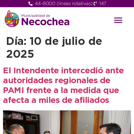
44-8000 (lineas rotativas)
147
Día:
10 de julio de
2025
El Intendente intercedió ante
autoridades regionales de
PAMI frente a la medida que
afecta a miles de afiliados