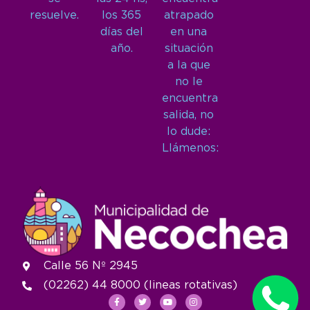
resuelve.
los 365
atrapado
días del
en una
año.
situación
a la que
no le
encuentra
salida, no
lo dude:
Llámenos:
Calle 56 Nº 2945
(02262) 44 8000 (lineas rotativas)