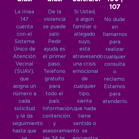
107
La línea
De la
Si Usted,
147
violencia
o algún
No dude
cuenta
se puede
familiar o
en
con el
salir.
allegado
llamarnos
Sistema
Pedir
suyo,
para
Único de
ayuda es
está
realizar
Atención
el primer
atravesando
cualquier
Vecinal
paso.
una crisis
consulta
(SUAV),
Teléfono
emocional
o
que
gratuito
de
reclamo.
asigna un
para
cualquier
Estamos
número a
todo el
tipo,
para
cada
país.
siente
atenderlo.
solicitud
Información,
que nada
y le da
contención
tiene
seguimiento
y
sentido o
hasta que
asesoramiento
se
se
las 24 hs,
encuentra