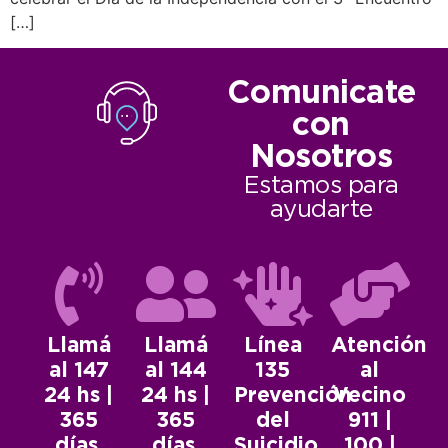
[…]
Comunicate
con
Nosotros
Estamos para
ayudarte
Llamá
Llamá
Línea
Atención
al 147
al 144
135
al
24 hs |
24 hs |
Prevención
Vecino
365
365
del
911 |
días.
días.
Suicidio.
100 |