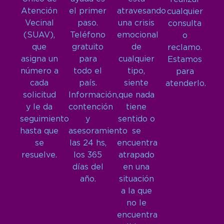
Atención
el primer
atravesando
cualquier
Vecinal
paso.
una crisis
consulta
(SUAV),
Teléfono
emocional
o
que
gratuito
de
reclamo.
asigna un
para
cualquier
Estamos
número a
todo el
tipo,
para
cada
país.
siente
atenderlo.
solicitud
Información,
que nada
y le da
contención
tiene
seguimiento
y
sentido o
hasta que
asesoramiento
se
se
las 24 hs,
encuentra
resuelve.
los 365
atrapado
días del
en una
año.
situación
a la que
no le
encuentra