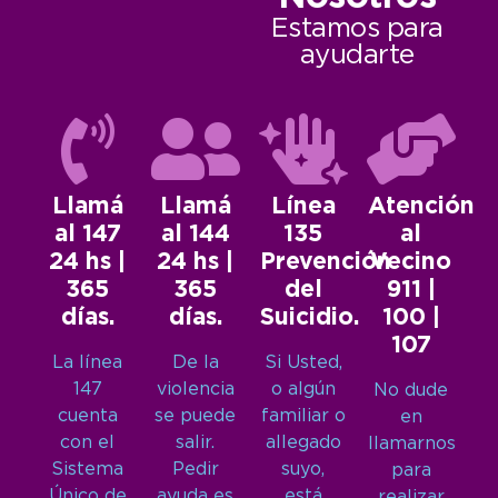
Estamos para
ayudarte
Llamá
Llamá
Línea
Atención
al 147
al 144
135
al
24 hs |
24 hs |
Prevención
Vecino
365
365
del
911 |
días.
días.
Suicidio.
100 |
107
La línea
De la
Si Usted,
147
violencia
o algún
No dude
cuenta
se puede
familiar o
en
con el
salir.
allegado
llamarnos
Sistema
Pedir
suyo,
para
Único de
ayuda es
está
realizar