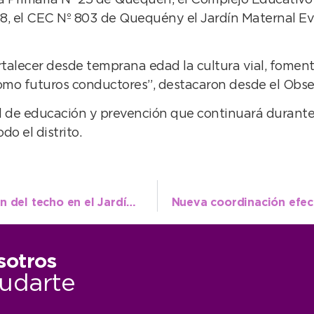
918, el CEC Nº 803 de Quequény el Jardín Maternal Ev
alecer desde temprana edad la cultura vial, fomenta
mo futuros conductores”, destacaron desde el Obser
al de educación y prevención que continuará durante
do el distrito.
Avanza la obra de reparación y ampliación del techo en el Jardín Maternal “Pichi Huinca”
sotros
udarte