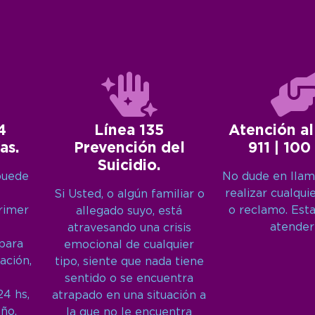
4
Línea 135
Atención al
as.
Prevención del
911 | 100
Suicidio.
puede
No dude en llam
realizar cualqui
Si Usted, o algún familiar o
primer
o reclamo. Est
allegado suyo, está
atender
atravesando una crisis
 para
emocional de cualquier
ación,
tipo, siente que nada tiene
sentido o se encuentra
24 hs,
atrapado en una situación a
año.
la que no le encuentra