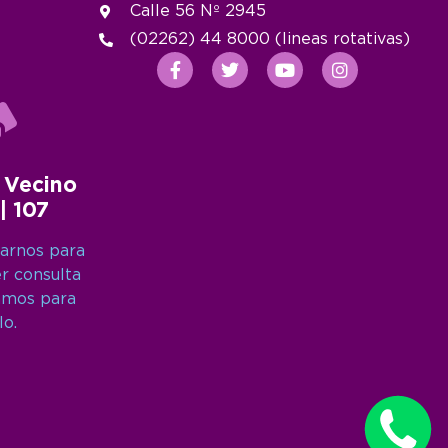
Calle 56 Nº 2945
(02262) 44 8000 (lineas rotativas)
 Vecino
 | 107
arnos para
er consulta
amos para
lo.