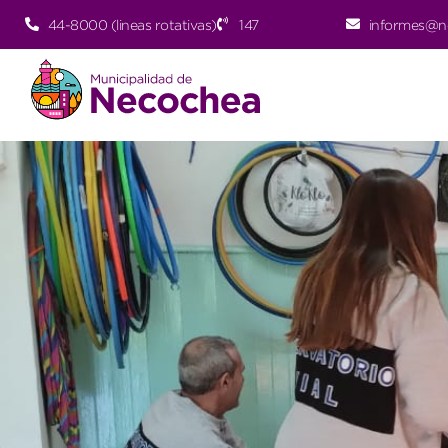
44-8000 (lineas rotativas)
147
informes@n