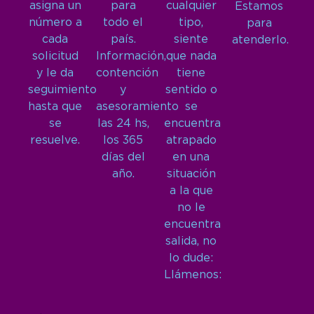
asigna un
para
cualquier
Estamos
número a
todo el
tipo,
para
cada
país.
siente
atenderlo.
solicitud
Información,
que nada
y le da
contención
tiene
seguimiento
y
sentido o
hasta que
asesoramiento
se
se
las 24 hs,
encuentra
resuelve.
los 365
atrapado
días del
en una
año.
situación
a la que
no le
encuentra
salida, no
lo dude:
Llámenos: