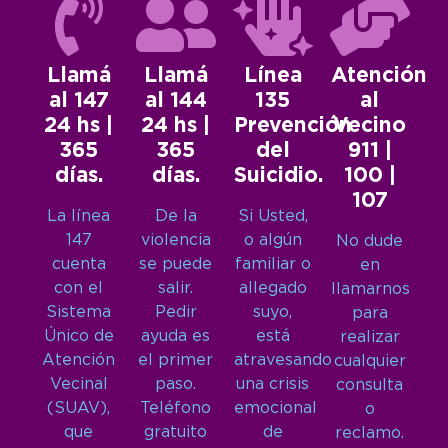
Llamá
Llamá
Línea
Atención
al 147
al 144
135
al
24 hs |
24 hs |
Prevención
Vecino
365
365
del
911 |
días.
días.
Suicidio.
100 |
107
La línea
De la
Si Usted,
147
violencia
o algún
No dude
cuenta
se puede
familiar o
en
con el
salir.
allegado
llamarnos
Sistema
Pedir
suyo,
para
Único de
ayuda es
está
realizar
Atención
el primer
atravesando
cualquier
Vecinal
paso.
una crisis
consulta
(SUAV),
Teléfono
emocional
o
que
gratuito
de
reclamo.