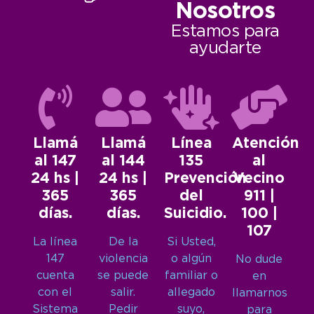
Nosotros
Estamos para
ayudarte
Llamá
Llamá
Línea
Atención
al 147
al 144
135
al
24 hs |
24 hs |
Prevención
Vecino
365
365
del
911 |
días.
días.
Suicidio.
100 |
107
La línea
De la
Si Usted,
147
violencia
o algún
No dude
cuenta
se puede
familiar o
en
con el
salir.
allegado
llamarnos
Sistema
Pedir
suyo,
para