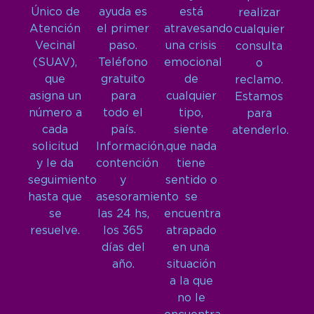
Único de
ayuda es
está
realizar
Atención
el primer
atravesando
cualquier
Vecinal
paso.
una crisis
consulta
(SUAV),
Teléfono
emocional
o
que
gratuito
de
reclamo.
asigna un
para
cualquier
Estamos
número a
todo el
tipo,
para
cada
país.
siente
atenderlo.
solicitud
Información,
que nada
y le da
contención
tiene
seguimiento
y
sentido o
hasta que
asesoramiento
se
se
las 24 hs,
encuentra
resuelve.
los 365
atrapado
días del
en una
año.
situación
a la que
no le