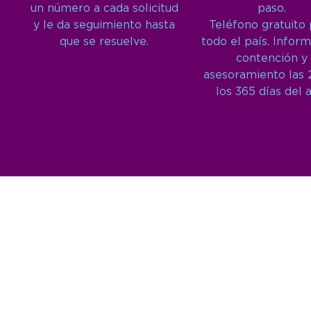
un número a cada solicitud
paso.
y le da seguimiento hasta
Teléfono gratuito
que se resuelve.
todo el país. Inform
contención y
asesoramiento las 
los 365 días del 