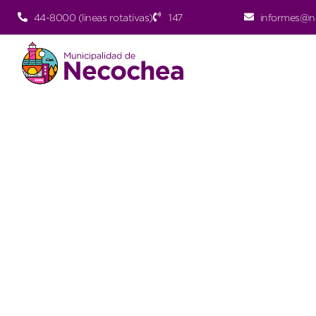
44-8000 (lineas rotativas)
147
informes@n