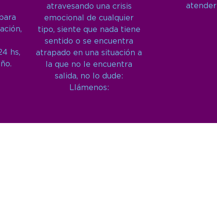
atender
atravesando una crisis
 para
emocional de cualquier
ación,
tipo, siente que nada tiene
sentido o se encuentra
24 hs,
atrapado en una situación a
año.
la que no le encuentra
salida, no lo dude:
Llámenos: