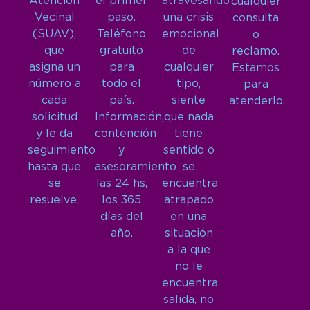
Atención
el primer
atravesando
cualquier
Vecinal
paso.
una crisis
consulta
(SUAV),
Teléfono
emocional
o
que
gratuito
de
reclamo.
asigna un
para
cualquier
Estamos
número a
todo el
tipo,
para
cada
país.
siente
atenderlo.
solicitud
Información,
que nada
y le da
contención
tiene
seguimiento
y
sentido o
hasta que
asesoramiento
se
se
las 24 hs,
encuentra
resuelve.
los 365
atrapado
días del
en una
año.
situación
a la que
no le
encuentra
salida, no