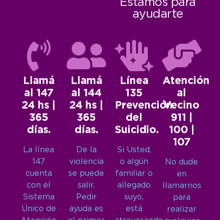
Estamos para
ayudarte
Llamá
Llamá
Línea
Atención
al 147
al 144
135
al
24 hs |
24 hs |
Prevención
Vecino
365
365
del
911 |
días.
días.
Suicidio.
100 |
107
La línea
De la
Si Usted,
147
violencia
o algún
No dude
cuenta
se puede
familiar o
en
con el
salir.
allegado
llamarnos
Sistema
Pedir
suyo,
para
Único de
ayuda es
está
realizar