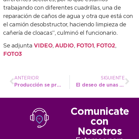
trabajando con diferentes cuadrillas, una de
reparación de caños de agua y otra que está con
el camión desobstructor, haciendo limpieza de
cañería de cloacas”, culminó el funcionario.
Se adjunta
VIDEO
,
AUDIO
,
FOTO1
,
FOTO2
,
FOTO3
ANTERIOR
SIGUIENTE
Producción se propone apoyar un crecimiento sostenido de la experiencia Frescura Natural
El deseo de unas muy Felices Fiestas y el augurio de un futuro promisorio
Comunicate
con
Nosotros