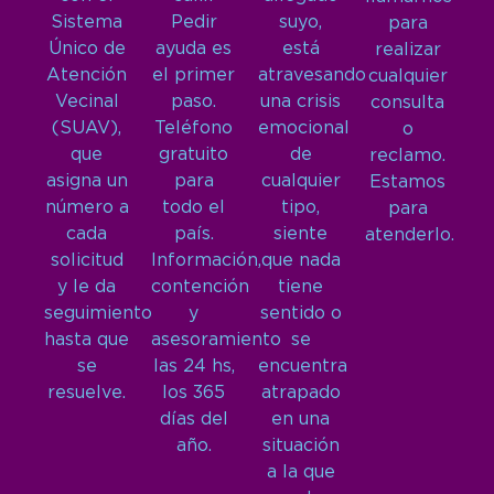
Sistema
Pedir
suyo,
para
Único de
ayuda es
está
realizar
Atención
el primer
atravesando
cualquier
Vecinal
paso.
una crisis
consulta
(SUAV),
Teléfono
emocional
o
que
gratuito
de
reclamo.
asigna un
para
cualquier
Estamos
número a
todo el
tipo,
para
cada
país.
siente
atenderlo.
solicitud
Información,
que nada
y le da
contención
tiene
seguimiento
y
sentido o
hasta que
asesoramiento
se
se
las 24 hs,
encuentra
resuelve.
los 365
atrapado
días del
en una
año.
situación
a la que