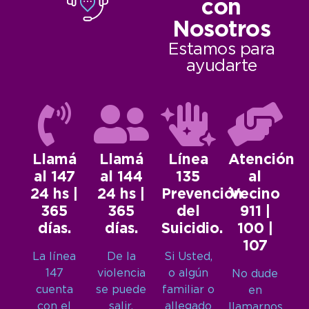
con
Nosotros
Estamos para
ayudarte
Llamá
Llamá
Línea
Atención
al 147
al 144
135
al
24 hs |
24 hs |
Prevención
Vecino
365
365
del
911 |
días.
días.
Suicidio.
100 |
107
La línea
De la
Si Usted,
147
violencia
o algún
No dude
cuenta
se puede
familiar o
en
con el
salir.
allegado
llamarnos