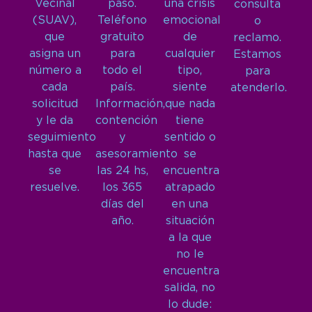
Vecinal
paso.
una crisis
consulta
(SUAV),
Teléfono
emocional
o
que
gratuito
de
reclamo.
asigna un
para
cualquier
Estamos
número a
todo el
tipo,
para
cada
país.
siente
atenderlo.
solicitud
Información,
que nada
y le da
contención
tiene
seguimiento
y
sentido o
hasta que
asesoramiento
se
se
las 24 hs,
encuentra
resuelve.
los 365
atrapado
días del
en una
año.
situación
a la que
no le
encuentra
salida, no
lo dude: