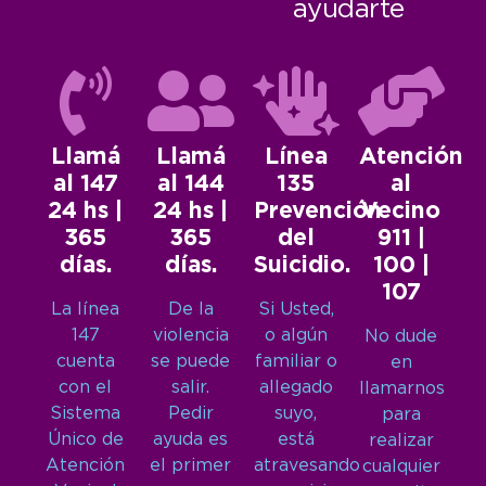
ayudarte
Llamá
Llamá
Línea
Atención
al 147
al 144
135
al
24 hs |
24 hs |
Prevención
Vecino
365
365
del
911 |
días.
días.
Suicidio.
100 |
107
La línea
De la
Si Usted,
147
violencia
o algún
No dude
cuenta
se puede
familiar o
en
con el
salir.
allegado
llamarnos
Sistema
Pedir
suyo,
para
Único de
ayuda es
está
realizar
Atención
el primer
atravesando
cualquier