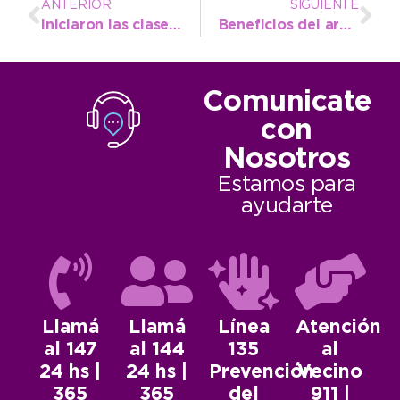
ANTERIOR
SIGUIENTE
Iniciaron las clases de la Tecnicatura en Turismo
Beneficios del arbolado de alineación
Comunicate
con
Nosotros
Estamos para
ayudarte
Llamá
Llamá
Línea
Atención
al 147
al 144
135
al
24 hs |
24 hs |
Prevención
Vecino
365
365
del
911 |