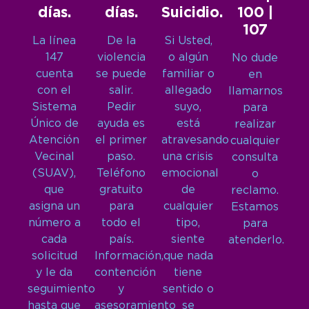
días.
días.
Suicidio.
100 |
107
La línea
De la
Si Usted,
147
violencia
o algún
No dude
cuenta
se puede
familiar o
en
con el
salir.
allegado
llamarnos
Sistema
Pedir
suyo,
para
Único de
ayuda es
está
realizar
Atención
el primer
atravesando
cualquier
Vecinal
paso.
una crisis
consulta
(SUAV),
Teléfono
emocional
o
que
gratuito
de
reclamo.
asigna un
para
cualquier
Estamos
número a
todo el
tipo,
para
cada
país.
siente
atenderlo.
solicitud
Información,
que nada
y le da
contención
tiene
seguimiento
y
sentido o
hasta que
asesoramiento
se