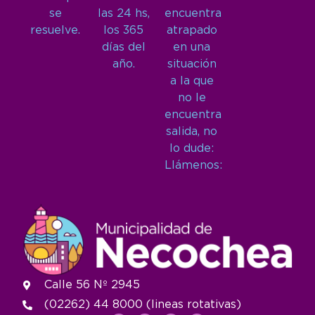
se
las 24 hs,
encuentra
resuelve.
los 365
atrapado
días del
en una
año.
situación
a la que
no le
encuentra
salida, no
lo dude:
Llámenos:
Calle 56 Nº 2945
(02262) 44 8000 (lineas rotativas)