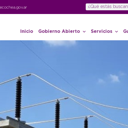
ecochea.gov.ar
Inicio
Gobierno Abierto
Servicios
G