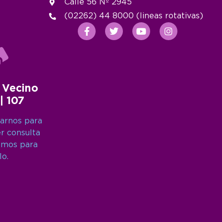
Calle 56 Nº 2945
(02262) 44 8000 (lineas rotativas)
 Vecino
 | 107
arnos para
er consulta
amos para
lo.