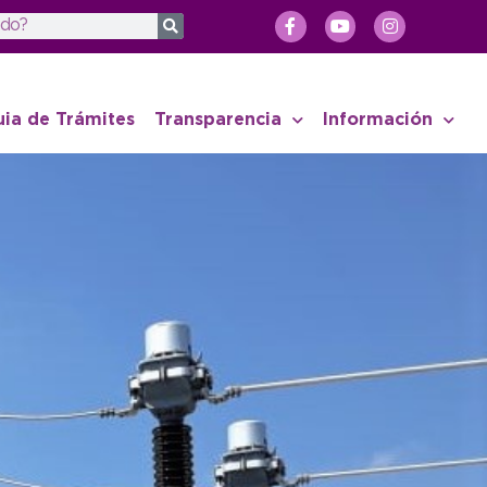
uia de Trámites
Transparencia
Información