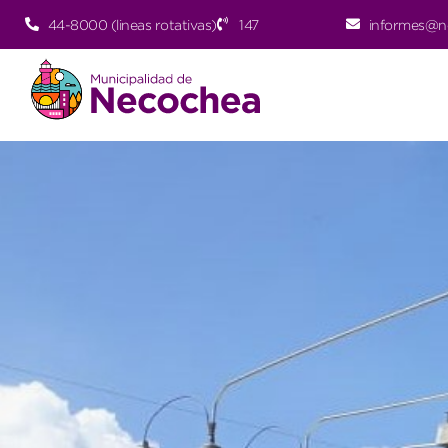
44-8000 (lineas rotativas)
147
informes@n