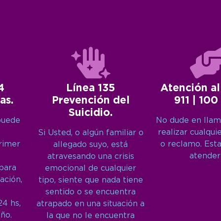
4
Línea 135
Atención al
as.
Prevención del
911 | 100
Suicidio.
puede
No dude en llam
realizar cualqui
Si Usted, o algún familiar o
primer
o reclamo. Est
allegado suyo, está
atender
atravesando una crisis
 para
emocional de cualquier
ación,
tipo, siente que nada tiene
sentido o se encuentra
24 hs,
atrapado en una situación a
año.
la que no le encuentra