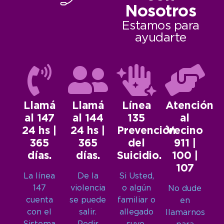
Nosotros
Estamos para
ayudarte
Llamá
Llamá
Línea
Atención
al 147
al 144
135
al
24 hs |
24 hs |
Prevención
Vecino
365
365
del
911 |
días.
días.
Suicidio.
100 |
107
La línea
De la
Si Usted,
147
violencia
o algún
No dude
cuenta
se puede
familiar o
en
con el
salir.
allegado
llamarnos