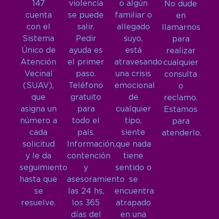
147
violencia
o algún
No dude
cuenta
se puede
familiar o
en
con el
salir.
allegado
llamarnos
Sistema
Pedir
suyo,
para
Único de
ayuda es
está
realizar
Atención
el primer
atravesando
cualquier
Vecinal
paso.
una crisis
consulta
(SUAV),
Teléfono
emocional
o
que
gratuito
de
reclamo.
asigna un
para
cualquier
Estamos
número a
todo el
tipo,
para
cada
país.
siente
atenderlo.
solicitud
Información,
que nada
y le da
contención
tiene
seguimiento
y
sentido o
hasta que
asesoramiento
se
se
las 24 hs,
encuentra
resuelve.
los 365
atrapado
días del
en una