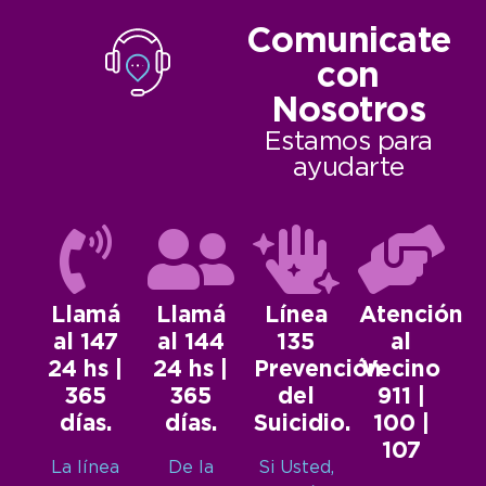
Comunicate
con
Nosotros
Estamos para
ayudarte
Llamá
Llamá
Línea
Atención
al 147
al 144
135
al
24 hs |
24 hs |
Prevención
Vecino
365
365
del
911 |
días.
días.
Suicidio.
100 |
107
La línea
De la
Si Usted,