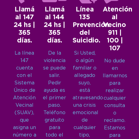
Llamá
Llamá
Línea
Atención
al 147
al 144
135
al
24 hs |
24 hs |
Prevención
Vecino
365
365
del
911 |
días.
días.
Suicidio.
100 |
107
La línea
De la
Si Usted,
147
violencia
o algún
No dude
cuenta
se puede
familiar o
en
con el
salir.
allegado
llamarnos
Sistema
Pedir
suyo,
para
Único de
ayuda es
está
realizar
Atención
el primer
atravesando
cualquier
Vecinal
paso.
una crisis
consulta
(SUAV),
Teléfono
emocional
o
que
gratuito
de
reclamo.
asigna un
para
cualquier
Estamos
número a
todo el
tipo,
para