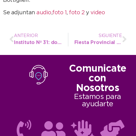
Bottiglieri.
Se adjuntan
audio
,
foto 1
,
foto 2
y
video
ANTERIOR
SIGUIENTE
Instituto Nº 31: dos carreras nuevas y resaltan compromiso de la gestión López
Fiesta Provincial del Girasol: también habrá carnaval y murga
Comunicate
con
Nosotros
Estamos para
ayudarte