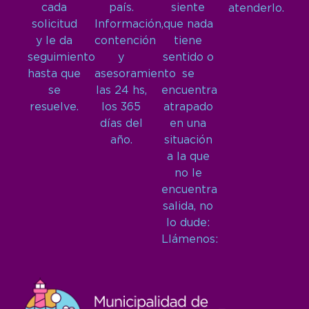
cada
país.
siente
atenderlo.
solicitud
Información,
que nada
y le da
contención
tiene
seguimiento
y
sentido o
hasta que
asesoramiento
se
se
las 24 hs,
encuentra
resuelve.
los 365
atrapado
días del
en una
año.
situación
a la que
no le
encuentra
salida, no
lo dude:
Llámenos: