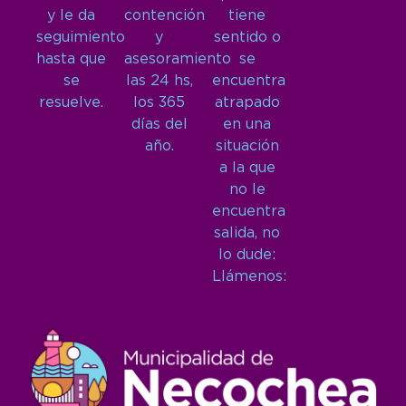
y le da
contención
tiene
seguimiento
y
sentido o
hasta que
asesoramiento
se
se
las 24 hs,
encuentra
resuelve.
los 365
atrapado
días del
en una
año.
situación
a la que
no le
encuentra
salida, no
lo dude:
Llámenos: