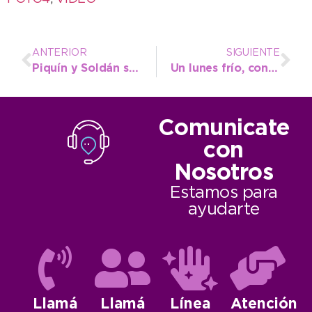
ANTERIOR
SIGUIENTE
Piquín y Soldán se llevaron los aplausos del masivo público en la gala de apertura de la Ruta del Tango 2018
Un lunes frío, con tendencia a desmejorar
Comunicate
con
Nosotros
Estamos para
ayudarte
Llamá
Llamá
Línea
Atención