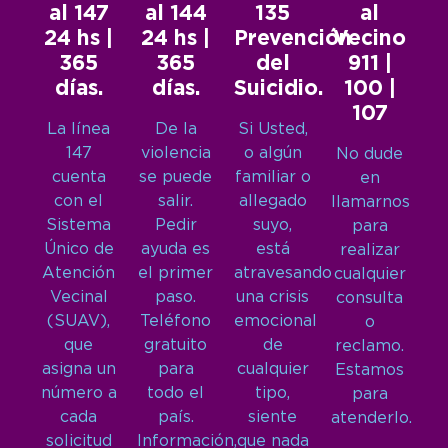
al 147
al 144
135
al
24 hs |
24 hs |
Prevención
Vecino
365
365
del
911 |
días.
días.
Suicidio.
100 |
107
La línea
De la
Si Usted,
147
violencia
o algún
No dude
cuenta
se puede
familiar o
en
con el
salir.
allegado
llamarnos
Sistema
Pedir
suyo,
para
Único de
ayuda es
está
realizar
Atención
el primer
atravesando
cualquier
Vecinal
paso.
una crisis
consulta
(SUAV),
Teléfono
emocional
o
que
gratuito
de
reclamo.
asigna un
para
cualquier
Estamos
número a
todo el
tipo,
para
cada
país.
siente
atenderlo.
solicitud
Información,
que nada