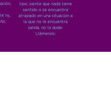
ación,
tipo, siente que nada tiene
sentido o se encuentra
24 hs,
atrapado en una situación a
año.
la que no le encuentra
salida, no lo dude:
Llámenos: