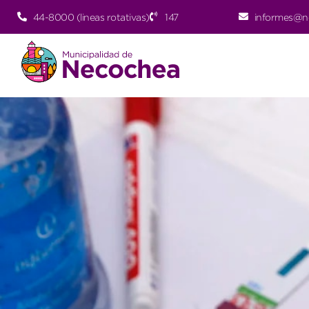
44-8000 (lineas rotativas)
147
informes@n