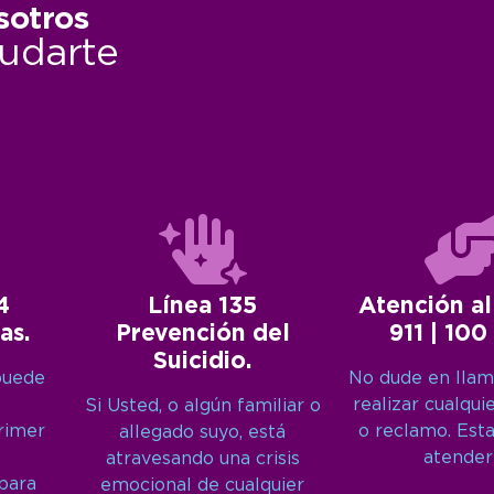
sotros
udarte
4
Línea 135
Atención al
as.
Prevención del
911 | 100
Suicidio.
puede
No dude en llam
realizar cualqui
Si Usted, o algún familiar o
primer
o reclamo. Est
allegado suyo, está
atender
atravesando una crisis
 para
emocional de cualquier