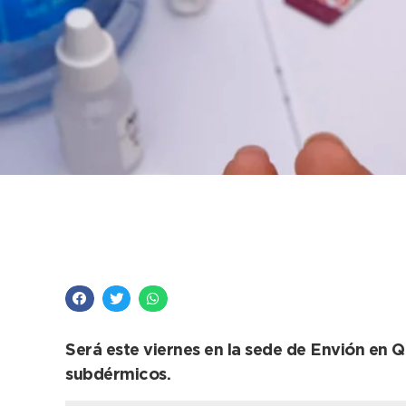
Salud refuerza la pr
testeos de HIV y Sífil
Será este viernes en la sede de Envión en 
subdérmicos.