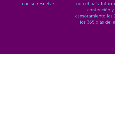
que se resuelve.
todo el país. Inform
contención y
asesoramiento las 
los 365 días del 