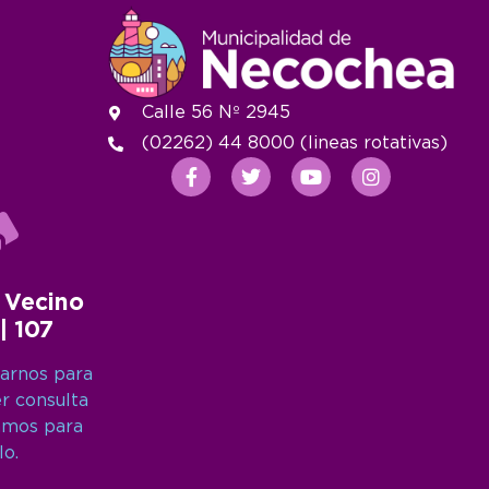
Calle 56 Nº 2945
(02262) 44 8000 (lineas rotativas)
 Vecino
 | 107
arnos para
er consulta
amos para
lo.