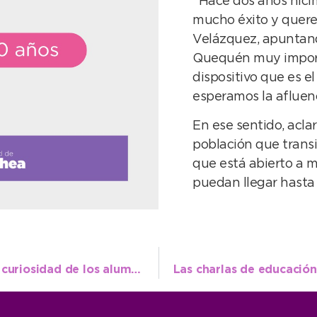
“Hace dos años hici
mucho éxito y querem
Velázquez, apuntan
Quequén muy import
dispositivo que es e
esperamos la afluenc
En ese sentido, aclar
población que trans
que está abierto a 
puedan llegar hasta e
Las máscaras del carnaval despertaron la curiosidad de los alumnos de la Escuela Primaria N° 2