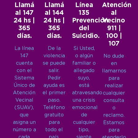
Llamá
Llamá
Línea
Atención
al 147
al 144
135
al
24 hs |
24 hs |
Prevención
Vecino
365
365
del
911 |
días.
días.
Suicidio.
100 |
107
La línea
De la
Si Usted,
147
violencia
o algún
No dude
cuenta
se puede
familiar o
en
con el
salir.
allegado
llamarnos
Sistema
Pedir
suyo,
para
Único de
ayuda es
está
realizar
Atención
el primer
atravesando
cualquier
Vecinal
paso.
una crisis
consulta
(SUAV),
Teléfono
emocional
o
que
gratuito
de
reclamo.
asigna un
para
cualquier
Estamos
número a
todo el
tipo,
para
cada
país.
siente
atenderlo.