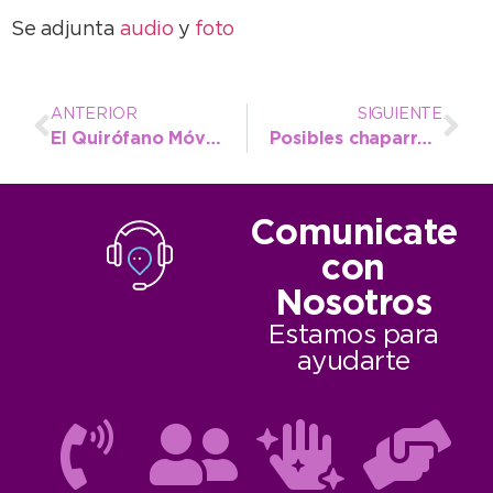
Se adjunta
audio
y
foto
ANTERIOR
SIGUIENTE
El Quirófano Móvil llegó a las 28 mil castraciones gratuitas en todo el distrito
Posibles chaparrones para hoy y el sábado y mejor clima para el domingo
Comunicate
con
Nosotros
Estamos para
ayudarte