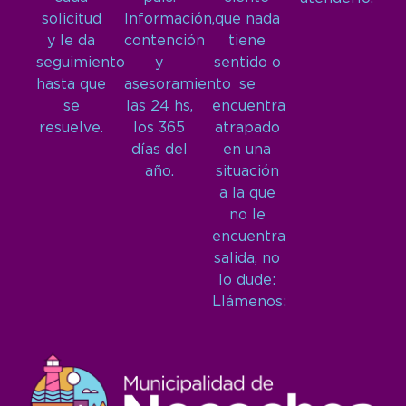
solicitud
Información,
que nada
y le da
contención
tiene
seguimiento
y
sentido o
hasta que
asesoramiento
se
se
las 24 hs,
encuentra
resuelve.
los 365
atrapado
días del
en una
año.
situación
a la que
no le
encuentra
salida, no
lo dude:
Llámenos: