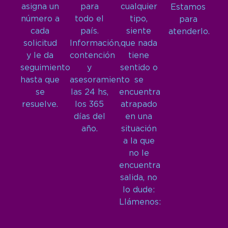
asigna un
para
cualquier
Estamos
número a
todo el
tipo,
para
cada
país.
siente
atenderlo.
solicitud
Información,
que nada
y le da
contención
tiene
seguimiento
y
sentido o
hasta que
asesoramiento
se
se
las 24 hs,
encuentra
resuelve.
los 365
atrapado
días del
en una
año.
situación
a la que
no le
encuentra
salida, no
lo dude:
Llámenos: