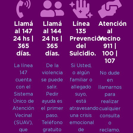
Llamá
Llamá
Línea
Atención
al 147
al 144
135
al
24 hs |
24 hs |
Prevención
Vecino
365
365
del
911 |
días.
días.
Suicidio.
100 |
107
La línea
De la
Si Usted,
147
violencia
o algún
No dude
cuenta
se puede
familiar o
en
con el
salir.
allegado
llamarnos
Sistema
Pedir
suyo,
para
Único de
ayuda es
está
realizar
Atención
el primer
atravesando
cualquier
Vecinal
paso.
una crisis
consulta
(SUAV),
Teléfono
emocional
o
que
gratuito
de
reclamo.