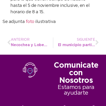
hasta el 5 de noviembre inclusive, en el
horario de 8 a 15.
Se adjunta
foto
ilustrativa
ANTERIOR
SIGUIENTE
Necochea y Lobería planifican en conjunto para potenciar Las Cascadas
El municipio participó en el primer simposio sobre Cáncer de Mama y Deporte
Comunicate
con
Nosotros
Estamos para
ayudarte