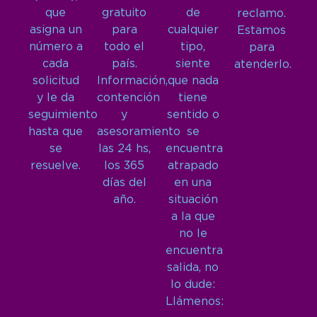
que
gratuito
de
reclamo.
asigna un
para
cualquier
Estamos
número a
todo el
tipo,
para
cada
país.
siente
atenderlo.
solicitud
Información,
que nada
y le da
contención
tiene
seguimiento
y
sentido o
hasta que
asesoramiento
se
se
las 24 hs,
encuentra
resuelve.
los 365
atrapado
días del
en una
año.
situación
a la que
no le
encuentra
salida, no
lo dude:
Llámenos: