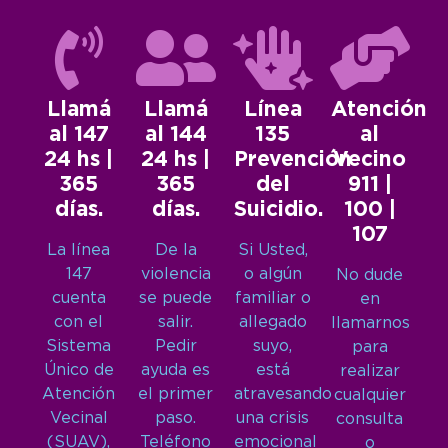
Llamá
Llamá
Línea
Atención
al 147
al 144
135
al
24 hs |
24 hs |
Prevención
Vecino
365
365
del
911 |
días.
días.
Suicidio.
100 |
107
La línea
De la
Si Usted,
147
violencia
o algún
No dude
cuenta
se puede
familiar o
en
con el
salir.
allegado
llamarnos
Sistema
Pedir
suyo,
para
Único de
ayuda es
está
realizar
Atención
el primer
atravesando
cualquier
Vecinal
paso.
una crisis
consulta
(SUAV),
Teléfono
emocional
o