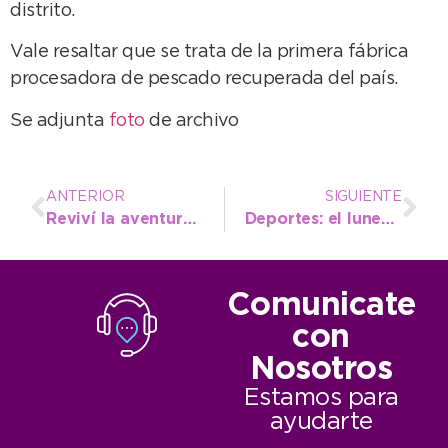
distrito.
Vale resaltar que se trata de la primera fábrica
procesadora de pescado recuperada del país.
Se adjunta
foto
de archivo
ANTERIOR
SIGUIENTE
Reviví la aventura Necochea Corre de Noche
Deportes: el lunes arranca el Torneo de Fútbol Playa
Comunicate
con
Nosotros
Estamos para
ayudarte