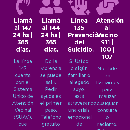
Llamá
Llamá
Línea
Atención
al 147
al 144
135
al
24 hs |
24 hs |
Prevención
Vecino
365
365
del
911 |
días.
días.
Suicidio.
100 |
107
La línea
De la
Si Usted,
147
violencia
o algún
No dude
cuenta
se puede
familiar o
en
con el
salir.
allegado
llamarnos
Sistema
Pedir
suyo,
para
Único de
ayuda es
está
realizar
Atención
el primer
atravesando
cualquier
Vecinal
paso.
una crisis
consulta
(SUAV),
Teléfono
emocional
o
que
gratuito
de
reclamo.