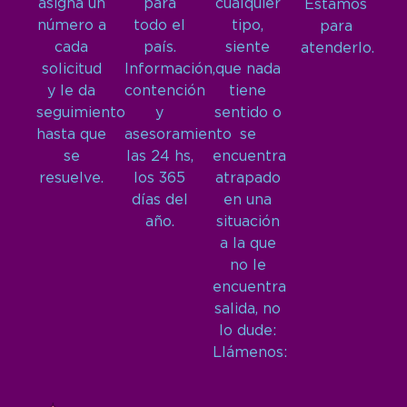
asigna un
para
cualquier
Estamos
número a
todo el
tipo,
para
cada
país.
siente
atenderlo.
solicitud
Información,
que nada
y le da
contención
tiene
seguimiento
y
sentido o
hasta que
asesoramiento
se
se
las 24 hs,
encuentra
resuelve.
los 365
atrapado
días del
en una
año.
situación
a la que
no le
encuentra
salida, no
lo dude:
Llámenos: