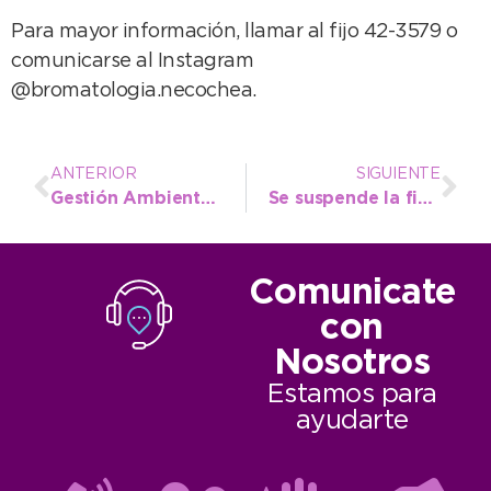
Para mayor información, llamar al fijo 42-3579 o
comunicarse al Instagram
@bromatologia.necochea.
ANTERIOR
SIGUIENTE
Gestión Ambiental concientiza sobre el cuidado de terrenos baldíos y veredas
Se suspende la fiesta por el aniversario de La Dulce
Comunicate
con
Nosotros
Estamos para
ayudarte