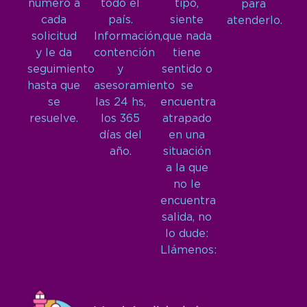
número a
todo el
tipo,
para
cada
país.
siente
atenderlo.
solicitud
Información,
que nada
y le da
contención
tiene
seguimiento
y
sentido o
hasta que
asesoramiento
se
se
las 24 hs,
encuentra
resuelve.
los 365
atrapado
días del
en una
año.
situación
a la que
no le
encuentra
salida, no
lo dude:
Llámenos: