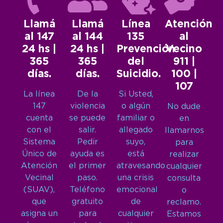
Llamá
Llamá
Línea
Atención
al 147
al 144
135
al
24 hs |
24 hs |
Prevención
Vecino
365
365
del
911 |
días.
días.
Suicidio.
100 |
107
La línea
De la
Si Usted,
147
violencia
o algún
No dude
cuenta
se puede
familiar o
en
con el
salir.
allegado
llamarnos
Sistema
Pedir
suyo,
para
Único de
ayuda es
está
realizar
Atención
el primer
atravesando
cualquier
Vecinal
paso.
una crisis
consulta
(SUAV),
Teléfono
emocional
o
que
gratuito
de
reclamo.
asigna un
para
cualquier
Estamos