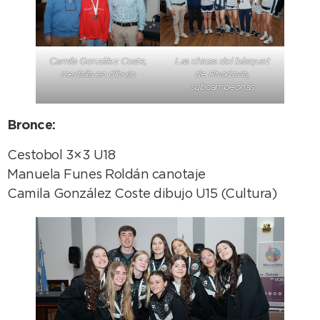
Camila González Coste,
Las chicas del básquet
medalla en dibujo
de Rivadavia,
subcampeonas
Bronce:
Cestobol 3×3 U18
Manuela Funes Roldán canotaje
Camila González Coste dibujo U15 (Cultura)