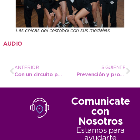
Las chicas del cestobol con sus medallas
AUDIO
ANTERIOR
SIGUIENTE
Con un circuito para bicicletas y monopatines, el Jardín Nº 909 vivió sus jornadas de Educación Vial
Prevención y promoción: El rol de la Atención Primaria en la lucha contra la Diabetes
Comunicate
con
Nosotros
Estamos para
ayudarte