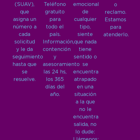
(SUAV),
Teléfono
emocional
o
que
gratuito
de
reclamo.
asigna un
para
cualquier
Estamos
número a
todo el
tipo,
para
cada
país.
siente
atenderlo.
solicitud
Información,
que nada
y le da
contención
tiene
seguimiento
y
sentido o
hasta que
asesoramiento
se
se
las 24 hs,
encuentra
resuelve.
los 365
atrapado
días del
en una
año.
situación
a la que
no le
encuentra
salida, no
lo dude:
Llámenos: