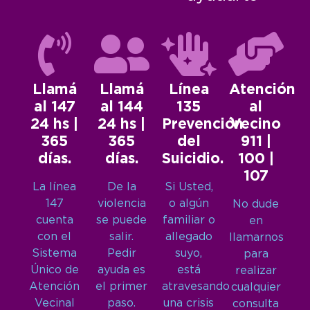
Llamá
Llamá
Línea
Atención
al 147
al 144
135
al
24 hs |
24 hs |
Prevención
Vecino
365
365
del
911 |
días.
días.
Suicidio.
100 |
107
La línea
De la
Si Usted,
147
violencia
o algún
No dude
cuenta
se puede
familiar o
en
con el
salir.
allegado
llamarnos
Sistema
Pedir
suyo,
para
Único de
ayuda es
está
realizar
Atención
el primer
atravesando
cualquier
Vecinal
paso.
una crisis
consulta