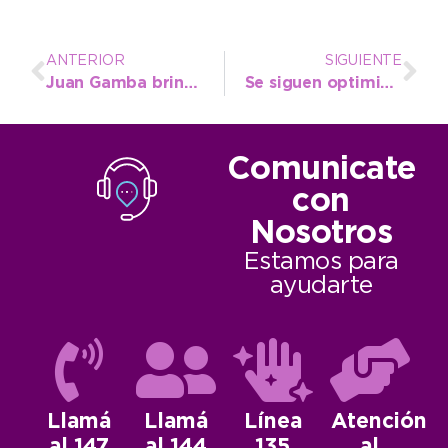
ANTERIOR
SIGUIENTE
Juan Gamba brindó detalles de lo que será el 64º Festival Infantil
Se siguen optimizando los CAPS para dar vacunación de calendario en los sábados de enero
Comunicate
con
Nosotros
Estamos para
ayudarte
Llamá
Llamá
Línea
Atención
al 147
al 144
135
al