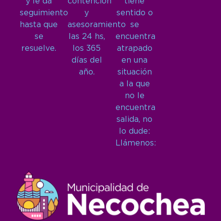
y le da
contención
tiene
seguimiento
y
sentido o
hasta que
asesoramiento
se
se
las 24 hs,
encuentra
resuelve.
los 365
atrapado
días del
en una
año.
situación
a la que
no le
encuentra
salida, no
lo dude:
Llámenos: