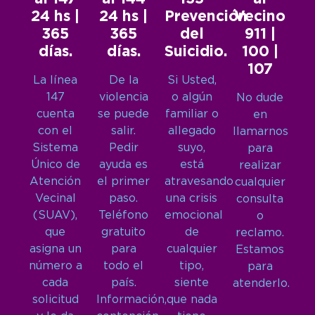
24 hs |
24 hs |
Prevención
Vecino
365
365
del
911 |
días.
días.
Suicidio.
100 |
107
La línea
De la
Si Usted,
147
violencia
o algún
No dude
cuenta
se puede
familiar o
en
con el
salir.
allegado
llamarnos
Sistema
Pedir
suyo,
para
Único de
ayuda es
está
realizar
Atención
el primer
atravesando
cualquier
Vecinal
paso.
una crisis
consulta
(SUAV),
Teléfono
emocional
o
que
gratuito
de
reclamo.
asigna un
para
cualquier
Estamos
número a
todo el
tipo,
para
cada
país.
siente
atenderlo.
solicitud
Información,
que nada