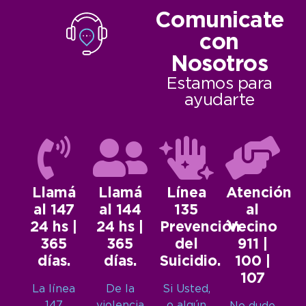
Comunicate
con
Nosotros
Estamos para
ayudarte
Llamá
Llamá
Línea
Atención
al 147
al 144
135
al
24 hs |
24 hs |
Prevención
Vecino
365
365
del
911 |
días.
días.
Suicidio.
100 |
107
La línea
De la
Si Usted,
147
violencia
o algún