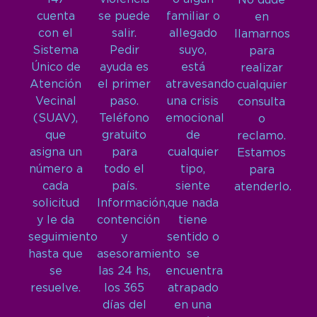
No dude
cuenta
se puede
familiar o
en
con el
salir.
allegado
llamarnos
Sistema
Pedir
suyo,
para
Único de
ayuda es
está
realizar
Atención
el primer
atravesando
cualquier
Vecinal
paso.
una crisis
consulta
(SUAV),
Teléfono
emocional
o
que
gratuito
de
reclamo.
asigna un
para
cualquier
Estamos
número a
todo el
tipo,
para
cada
país.
siente
atenderlo.
solicitud
Información,
que nada
y le da
contención
tiene
seguimiento
y
sentido o
hasta que
asesoramiento
se
se
las 24 hs,
encuentra
resuelve.
los 365
atrapado
días del
en una